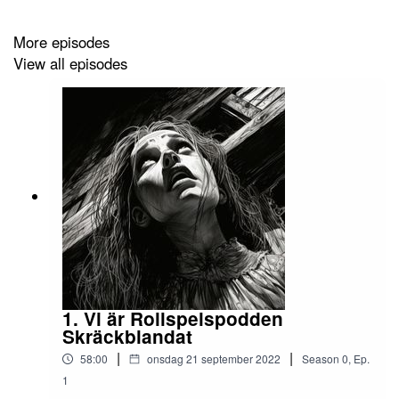
Viggo Samuelsson:
Mikael
More episodes
Felix Magnell:
Lars
View all episodes
Rebecca Fält:
Emma
Flickan:
Kari
Rollspelspodden Skräckblandat görs i samarbete med
NBV
.
Musik som kan höras i avsnittet
1. Vi är Rollspelspodden
loscolt890 - Cavern Ambience Droning
Skräckblandat
Vospi - Tension Drones
|
|
58:00
onsdag 21 september 2022
Season
0
,
Ep.
1
Kinoton - Dark Horror Drone