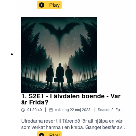
avsnitt.Handouts finns på vår Facebook-
Play
sida.Skräcken på Wiiks herrgård är skrivet av
Björn Flintberg och Jonas Larsson Olanders och
utgivet av Eloso förlag.System: Chock: Åter från
gravenChockmästare: StefanViggo Samuelsson:
MikaelFelix Magnell: LarsRebecca Fält:
EmmaRollspelspodden Skräckblandat görs i
samarbete med NBV.Musik som kan höras i
avsnittetKinoton - Dark Horror DroneMyuu -
Growing ShadowsKevin MacLeod - Long Note
OneVospi - Tension DronesApocryphos, Atrium
Carceri, Kammarheit - Ones Atop The
UnknownVivek Abhishek - The Fairytale
1. S2E1 - I älvdalen boende - Var
är Frida?
|
|
01:30:40
måndag 22 maj 2023
Season
2
,
Ep.
1
Utredarna reser till Tärendö för att hjälpa en vän
som verkat hamna i en knipa. Gänget består av
en frikyrkopastor, en ung jazzmusiker och en
Play