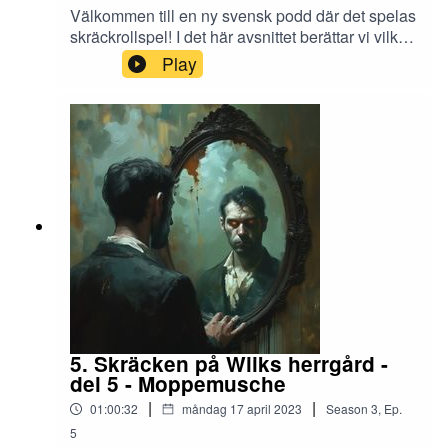
Välkommen till en ny svensk podd där det spelas
CO.Ag Music - A Person That They Will All Fear
skräckrollspel! I det här avsnittet berättar vi vilka
vi är och vad vi älskar med rollspel och vilka
Play
CO.Ag Music - Our Days pass Like a Shadow
rollspel som vi älskar mest av allt.
Co.Ag Music - A Dark Myth
Kevin MacLeod - Long Note One
5. Skräcken på Wiiks herrgård -
del 5 - Moppemusche
|
|
01:00:32
måndag 17 april 2023
Season
3
,
Ep.
5