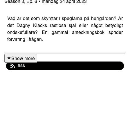
Season
3
,
Ep.
6
•
måndag 24 april 2023
Vad är det som skymtar i speglarna på herrgården? Är
det Dagny Klacks rastlösa själ eller något betydligt
ondskefullare? En gammal anteckningsbok sprider
förvirring i frågan.
Show more
Handouts finns på vår
Facebook-sida
.
RSS
Skräcken på Wiiks herrgård är skrivet av Björn Flintberg
och Jonas Larsson Olanders och utgivet av Eloso förlag.
System:
Chock: Åter från graven
Chockmästare:
Stefan