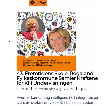
fra Landås skole, sine tanker og strategier rundt
Play
hvordan man kan gjøre lesing til en fin opplevelse
for barn. Få med deg deg praktiske tips og
hjertevarme historier om hvordan foresatte og
lærere kan hjelpe å forme leseevne og leselyst i
unge sinn.
43. Fremtidens Skole: Rogaland
Fylkeskommune Samler Kreftene
for KI i Undervisningen
|
|
26:05
Wednesday, July 17, 2024
Ep.
43
Hvordan kan kunstig intelligens (KI) integreres på
tvers av skoler i et fylke? 🤖 I denne episoden