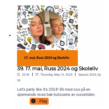
for å diskutere arven fra NKUL, itslearning 25-
årsjubileum og de nyeste pedagogiske
innovasjonene som ble presentert på
konferansen. Hør en innsiktsfull spørsmål og
svar-økt med Helge, fylt med latter og læring
midt i den livlige konferansen!
39. 17. mai, Russ 2024 og Skoleliv
|
|
20:36
Thursday, May 16, 2024
Season
2024
,
Ep.
39
Let's party like it's 2024! Bli med oss på en
spennende reise bak kulissene av russetiden
🇳🇴🎓 Beathe Kathrine mimrer tilbake til sin
Play
russetid med to av jentene i russegruppen