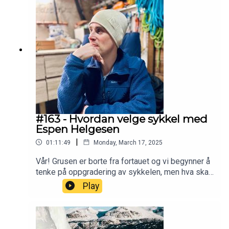
#163 - Hvordan velge sykkel med
Espen Helgesen
|
01:11:49
Monday, March 17, 2025
Vår! Grusen er borte fra fortauet og vi begynner å
tenke på oppgradering av sykkelen, men hva skal
man velge i 2025? Vi snakker med mannen vi
Play
kjenner som kan mest om tohjulinger – Espen
Helgesen,