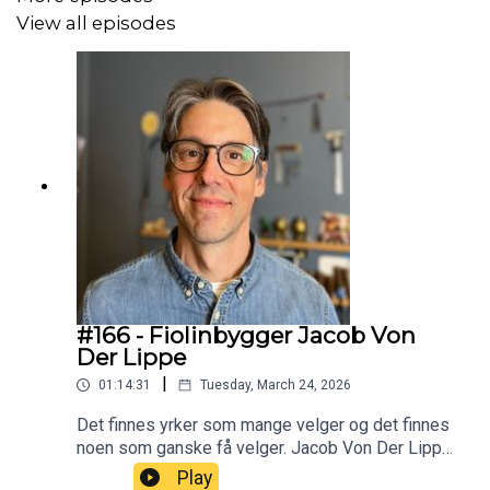
View all episodes
#166 - Fiolinbygger Jacob Von
Der Lippe
|
01:14:31
Tuesday, March 24, 2026
Det finnes yrker som mange velger og det finnes
noen som ganske få velger. Jacob Von Der Lippe
valgte det siste. I snart 26 år har han laget fioliner
Play