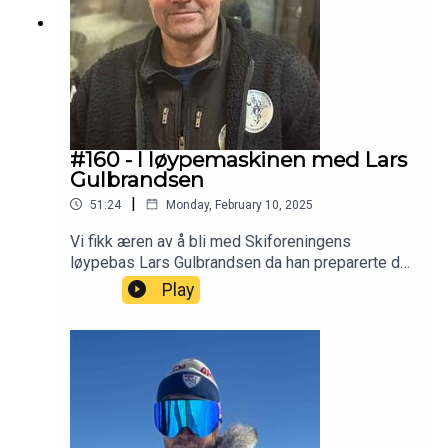
#160 - I løypemaskinen med Lars
Gulbrandsen
|
51:24
Monday, February 10, 2025
Vi fikk æren av å bli med Skiforeningens
løypebas Lars Gulbrandsen da han preparerte den
legendariske løypa mellom Stryken og Stålmyra i
Play
Nordmarka. Lars svarer på lytterspørsmål og
forteller om et arbeidsliv i marka.