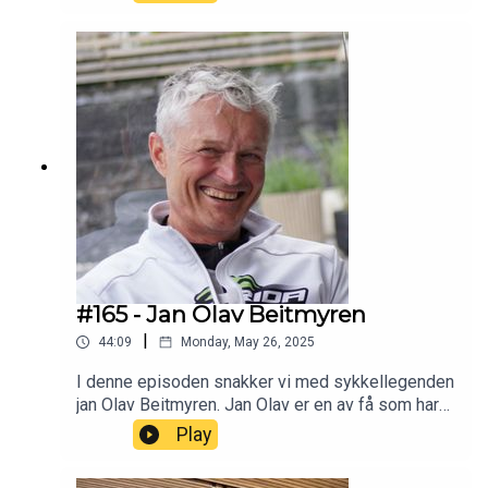
og celloer på bestilling fra kjente musikere, og har
aldri tatt noen snarveier. Vi blir bedre kjent med en
av landets mest tålmodige og dyktige håndverker.
Følg Jacob på Instagram her.
#165 - Jan Olav Beitmyren
|
44:09
Monday, May 26, 2025
I denne episoden snakker vi med sykkellegenden
jan Olav Beitmyren. Jan Olav er en av få som har
merket i alle Birkevbeinerrittene, og som har vært
Play
med i gamet siden de første terrengsyklene så
dagens lys.Programleder Kristian Horne og