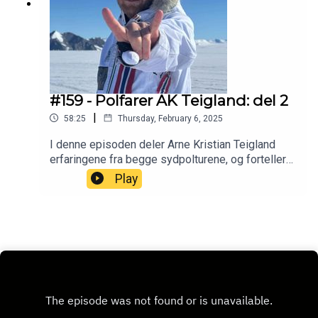
#159 - Polfarer AK Teigland: del 2
|
58:25
Thursday, February 6, 2025
I denne episoden deler Arne Kristian Teigland
erfaringene fra begge sydpolturene, og forteller
om da det nesten gikk galt. "Eg dro til sydpolen
Play
for å gi alt, og da gav eg."