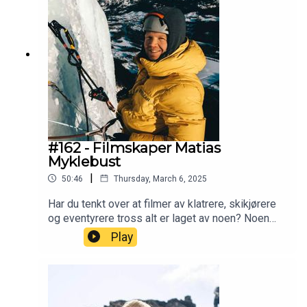
#162 - Filmskaper Matias
Myklebust
|
50:46
Thursday, March 6, 2025
Har du tenkt over at filmer av klatrere, skikjørere
og eventyrere tross alt er laget av noen? Noen
som ofte er like spreke, men som også drasser
Play
rundt på kamera, batterier, mikrofoner og droner.
Som trosser høydesyke og skallebank for å få de
perfekte bildene? Matias Myklebust er en sånn
fyr. Han skaper fantastiske filmer fra de mest
utsatte stedene i verden, men han skinner