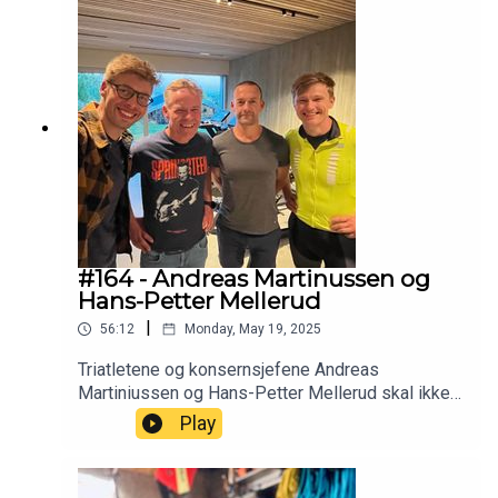
medprogramleder er Espen Helgesen.
#164 - Andreas Martinussen og
Hans-Petter Mellerud
|
56:12
Monday, May 19, 2025
Triatletene og konsernsjefene Andreas
Martiniussen og Hans-Petter Mellerud skal ikke
bare kjøre Norseman, de skal samle inn penger til
Play
Aktiv mot kreft på veien. Hittil har Andreas samlet
inn over tre millioner! Støtt innsamlingen til
Andreas her: Ellevte Norseman for Aktiv mot kreft