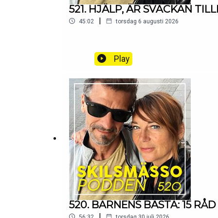
521. HJÄLP, ÄR SVACKAN TIL
|
45:02
torsdag 6 augusti 2026
Play
520. BARNENS BÄSTA: 15 RÅ
|
56:32
torsdag 30 juli 2026