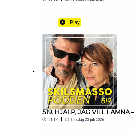
Play
519. HJÄLP, JAG VILL LÄMNA – m
|
51:14
torsdag 23 juli 2026