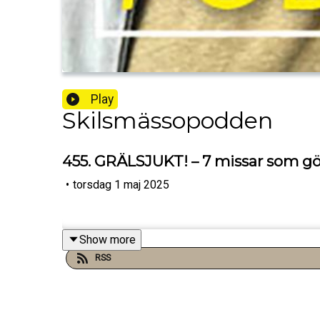
Play
Skilsmässopodden
455. GRÄLSJUKT! – 7 missar som gör
•
torsdag 1 maj 2025
Show more
RSS