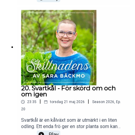
lång rad anledningar. Hör om varför du ska odla
sallat och hur du gör det. 1 juni startar Skillnadens
stora sommar-REA. Passa på då att handla
böcker i webbutiken med 20% rabatt!Av och med
Sara Bäckmo - Skillnadens Trädgård -
www.sarabackmo.se.
20. Svartkål - För skörd om och
om igen
|
|
23:35
torsdag 21 maj 2026
Season
2026
,
Ep.
20
Svartkål är en kålväxt som är utmärkt i en liten
odling. Ett enda frö ger en stor planta som kan
skörda blad för blad i många månader. Få tips om
Play