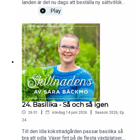
landen är det nu dags att beställa ny sättvitlök
inför nästa år. Jag delar tips om hur du kan odla
Play
vitlök i en mindre grönsaksodling för att få bra
skörd. Hela Skillnadens sortiment av sättvitlök
och sättlök till hösten 2026 finns att se här:
https://sarabackmo.se/produkt-kategori/vaxter-
utsade/Vill du läsa mer tips om odling av vitlök
kan du kika på Skillnadens nya vitlöks-sida här:
24. Basilika - Så och så igen
|
|
26:01
söndag 14 juni 2026
Season
2026
,
Ep.
24
Till den lilla köksträdgården passar basilika så
bra att odla. Växer fint på de flesta växtplatser,