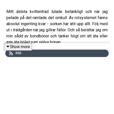
Mitt äldsta kvittenträd lutade betänkligt och när jag
petade på det ramlade det omkull. Av rotsystemet fanns
absolut ingenting kvar - sorken har ätit upp allt. Följ med
ut i trädgården när jag gillrar fällor. Och så berättar jag om
min sådd av bondbönor och tänker högt om att äta eller
inte äta höljet runt själva bönan.
Show more
Skillnadens podd görs av Sara Bäckmo -
RSS
www.sarabackmo.se.