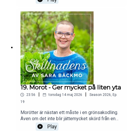
hur du kan odla den hemma till din trädgård. Sådd i
maj-juni funkar fint!Av och med Sara Bäckmo -
www.sarabackmo.se.Tips från Skillnadens
webbutik på www.sarabackmo.se. Beställ en av
mina signerade trädgårdsböcker och få
inspiration till att odla ännu mer grönsaker! Här
ser du alla mina böcker:
https://sarabackmo.se/produkt-kategori/mina-
bocker/
19. Morot - Ger mycket på liten yta
|
|
23:56
torsdag 14 maj 2026
Season
2026
,
Ep.
19
Morötter är nästan ett måste i en grönsakodling.
Även om det inte blir jättemycket skörd från en
liten plätt, tycker jag ändå att morot är värd att
Play
odla. Välj tidiga och snabbväxande morötter och