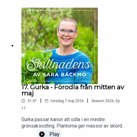
odla smart i pallkragar eller hinkar. Hör tips från
Sara Bäckmo - Skillnadens Trädgård.Veckans tips
från webbutiken på www.sarabackmo.se är
snigelmedel Ferramol. Bekämpa sniglarna
effektivt genom att lägga ut snigelmedel i
trädgården. Köp Ferramol och läs om hur du
använder det här: https://sarabackmo.se/produkt-
kategori/odlingstillbehor/Av och med Sara
Bäckmo - Skillnadens Trädgård -
www.sarabackmo.se.
17. Gurka - Förodla från mitten av
maj
|
|
31:01
torsdag 7 maj 2026
Season
2026
,
Ep.
17
Gurka passar kanon att odla i en mindre
grönsaksodling. Plantorna ger massor av skörd
och växer fram fler och fler gurkor ju mer du
Play