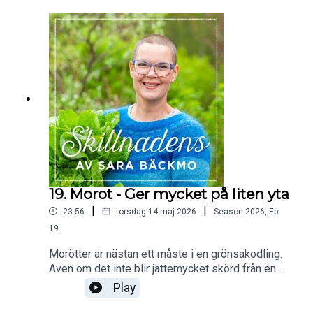
maj-juni funkar fint!Av och med Sara Bäckmo -
www.sarabackmo.se.Tips från Skillnadens
webbutik på www.sarabackmo.se. Beställ en av
mina signerade trädgårdsböcker och få
inspiration till att odla ännu mer grönsaker! Här
ser du alla mina böcker:
https://sarabackmo.se/produkt-kategori/mina-
bocker/
19. Morot - Ger mycket på liten yta
|
|
23:56
torsdag 14 maj 2026
Season
2026
,
Ep.
19
Morötter är nästan ett måste i en grönsakodling.
Även om det inte blir jättemycket skörd från en
liten plätt, tycker jag ändå att morot är värd att
Play
odla. Välj tidiga och snabbväxande morötter och
odla smart i pallkragar eller hinkar. Hör tips från