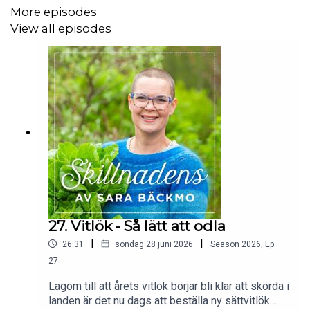
sådd. Av och med Sara Bäckmo - Skillnadens
More episodes
Trädgård. OBS att det här avsnittet var tänkt att
View all episodes
publiceras i juni, men tydligen varit opublicerats.
Så dumt! Annonsen för temakvällen i podden
gäller alltså inte.
27. Vitlök - Så lätt att odla
|
|
26:31
söndag 28 juni 2026
Season
2026
,
Ep.
27
Lagom till att årets vitlök börjar bli klar att skörda i
landen är det nu dags att beställa ny sättvitlök