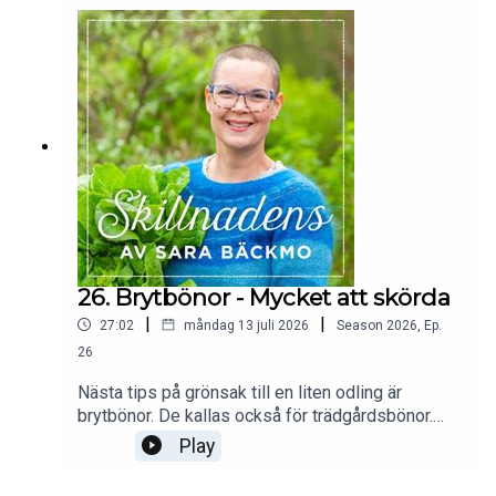
26. Brytbönor - Mycket att skörda
|
|
27:02
måndag 13 juli 2026
Season
2026
,
Ep.
26
Nästa tips på grönsak till en liten odling är
brytbönor. De kallas också för trädgårdsbönor.
Dessa kan sås i juni och hinner ge skörd innan det
Play
blir höst-kallt. Få tips om varför du ska odla
brytbönor och hur du gör för att fixa en lyckad