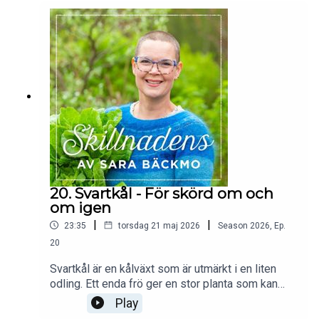
sallat och hur du gör det. 1 juni startar Skillnadens
stora sommar-REA. Passa på då att handla
böcker i webbutiken med 20% rabatt!Av och med
Sara Bäckmo - Skillnadens Trädgård -
www.sarabackmo.se.
20. Svartkål - För skörd om och
om igen
|
|
23:35
torsdag 21 maj 2026
Season
2026
,
Ep.
20
Svartkål är en kålväxt som är utmärkt i en liten
odling. Ett enda frö ger en stor planta som kan
skörda blad för blad i många månader. Få tips om
Play
hur du kan odla den hemma till din trädgård. Sådd i