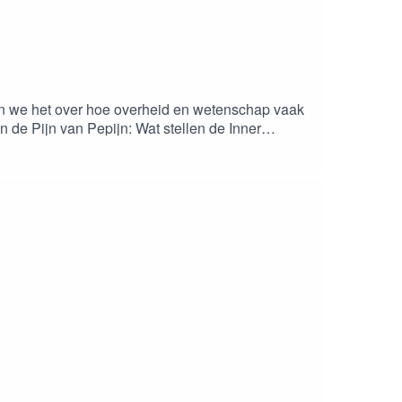
n we het over hoe overheid en wetenschap vaak
n de Pijn van Pepijn: Wat stellen de Inner
otte in de Maar van Maarten: Waar moet de
ktip:Angela Saini. The Patriarchs. How Men
ongres 2016Inner Development GoalsAfscheidsrede