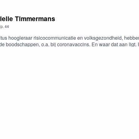
nielle Timmermans
p.
44
tus hoogleraar risicocommunicatie en volksgezondheid, hebbe
e boodschappen, o.a. bij coronavaccins. En waar dat aan ligt. I
is de relatie met de Sustainable Development Goals? En ten sl
acties, suggesties en tips zijn welkom op podcast@skepsis.nlBoe
oer bij deze aflevering:Lezing Massimo Piglicucci - Skepsisc
heid zijn.