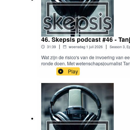
46. Skepsis podcast #46 - Tan
|
|
31:39
woensdag 1 juli 2026
Season
3
,
Ep
Wat zijn de risico's van de invoering van 
ronde doen. Met wetenschapsjournalist Ta
lijkt daarmee de goede kant op te gaan! Ten
Play
suggesties en tips zijn welkom op podcas
kijkvoer bij deze aflevering:Cursor: Profpr
euroWePlanet: Giving Genes a Chance: How
wichelroede terug aan de Wageningse univers