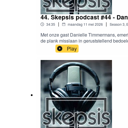
44. Skepsis podcast #44 - Da
|
|
34:35
maandag 11 mei 2026
Season
3
,
E
Met onze gast Danielle Timmermans, emeri
de plank misslaan in geruststellend bedoeld
Development Goals eigenlijk voor? En wat 
Play
skepticus bij zichzelf kritisch op zijn?Re
Came to Rule. (2023)Verder lees- en kijkv
Danielle Timmermans: Feiten die geen waar