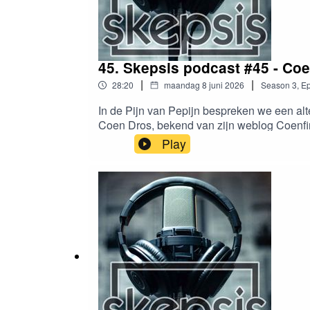
45. Skepsis podcast #45 - Co
|
|
28:20
maandag 8 juni 2026
Season
3
,
Ep
In de Pijn van Pepijn bespreken we een al
Coen Dros, bekend van zijn weblog Coenfirma
zaadoliën. Ten slotte hebben we het over de
Play
podcast@skepsis.nlBoektip:Kees van den Bo
kijkvoer bij deze aflevering:Een van de web
website van Coen DrosCoen Dros: Verzadigd 