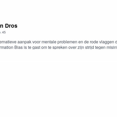
en Dros
.
45
ternatieve aanpak voor mentale problemen en de rode vlaggen 
tion Bias is te gast om te spreken over zijn strijd tegen misin
 keren dat we zelf in onzin zijn gestonken.Reacties, suggesties
s. Elkaar eerlijk behandelen. Wantrouwen, polarisatie en comp
sites van de toko van de broers Van der Deen: Angst is OK - bek
vet, cholesterol en hart- en vaatziekten: Is Ancel Keys een he