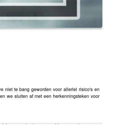
 niet te bang geworden voor allerlei risico's en
 en we sluiten af met een herkenningsteken voor
yfosaat en kanker in proefdieren zou laten zien.