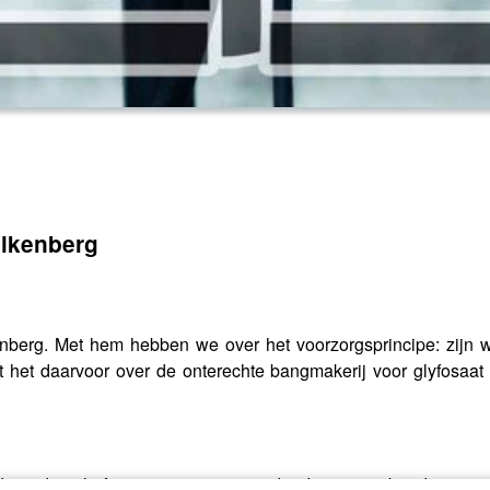
alkenberg
nberg. Met hem hebben we over het voorzorgsprincipe: zijn we
het daarvoor over de onterechte bangmakerij voor glyfosaat
ende ophef over een nieuwe studie die een verband tussen gl