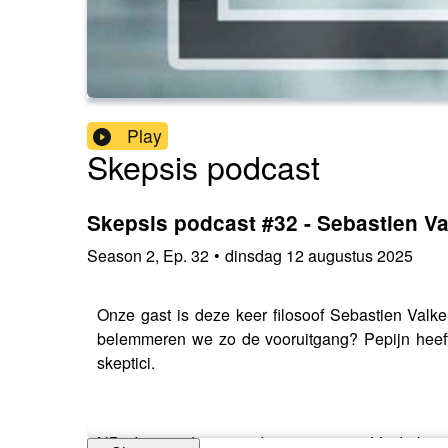
Play
Skepsis podcast
Skepsis podcast #32 - Sebastien V
Season
2
,
Ep.
32
•
dinsdag 12 augustus 2025
Onze gast is deze keer filosoof Sebastien Valke
belemmeren we zo de vooruitgang? Pepijn heeft 
skeptici.
NB: deze podcast werd opgenomen vóór de kortdur