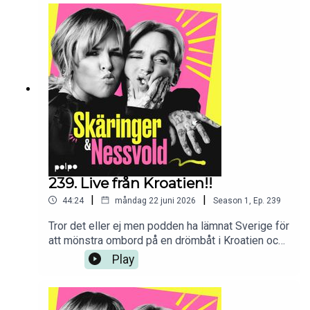
hängt med oss under dessa år. Utan er-
ingenting. Kram!Medverkande: Mia Skäringer &
Hampus NessvoldProducent: Anna
SpolanderRedigering/Klipp: Mikael Solkulle &
Anna Spolander
239. Live från Kroatien!!
|
|
44:24
måndag 22 juni 2026
Season
1
,
Ep.
239
Tror det eller ej men podden ha lämnat Sverige för
att mönstra ombord på en drömbåt i Kroatien och
på bara två dagar har det mesta hänt. Allt om detta
Play
i veckans podd. Medverkande: Mia Skäringer &
Hampus NessvoldProducent: Anna
SpolanderRedigering/Klipp: Mikael Solkulle &