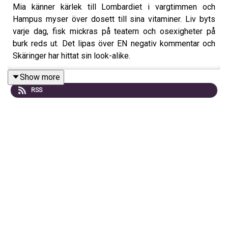
Mia känner kärlek till Lombardiet i vargtimmen och
Hampus myser över dosett till sina vitaminer. Liv byts
varje dag, fisk mickras på teatern och osexigheter på
burk reds ut. Det lipas över EN negativ kommentar och
Skäringer har hittat sin look-alike.
Show more
RSS
Medverkande: Mia Skäringer & Hampus Nessvold
Skäringer & Nessvold klipps och redigeras av: Micke
Solkulle & Anna Spolander
Produktionsbolag: Polpo Play
www.polpoplay.com