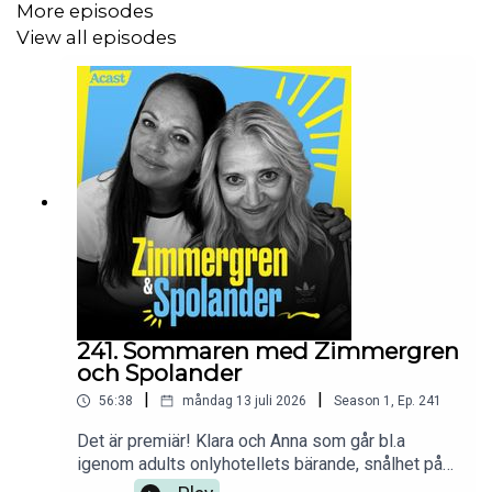
Ni lyssnare är viktigast för oss och vi vill leverera det
More episodes
absolut bästa till er - både när det gäller ordinarie
View all episodes
innehåll och när det kommer till de sponsorskap vi gör.
Just därför hade det varit fantastiskt om ni vill svara på
några korta frågor om just sponsorskap så att vi kan bli
ännu bättre:
https://podcastsurvey.typeform.com/skarochness
241. Sommaren med Zimmergren
och Spolander
|
|
56:38
måndag 13 juli 2026
Season
1
,
Ep.
241
Det är premiär! Klara och Anna som går bl.a
igenom adults onlyhotellets bärande, snålhet på
semestern och billiga nöjen i sommartid. Lyssna