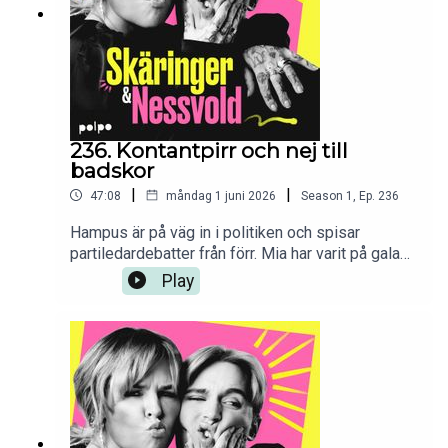
SpolanderRedigerare: Mikael Solkulle
236. Kontantpirr och nej till
badskor
|
|
47:08
måndag 1 juni 2026
Season
1
,
Ep.
236
Hampus är på väg in i politiken och spisar
partiledardebatter från förr. Mia har varit på gala
och stått gott på Dramatens balkong. Mors dag
Play
firas med keps och luftpresenter döms ut. 20 dgr
kvar till segling i Kroatien och vissa i gruppen
väljer sår i fötterna pga av fåfänga.Medverkande:
Mia Skäringer & Hampus NessvoldProducent:
Anna SpolanderRedigering: Mikael Solkulle &
Anna Spolander