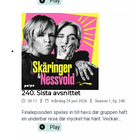
Play
gärna!Medverkande: Klara Zimmergren & Anna
SpolanderRedigering: Mikael Solkulle
240. Sista avsnittet
|
|
35:11
måndag 29 juni 2026
Season
1
,
Ep.
240
Finalepisoden spelas in till havs där gruppen haft
en underbar resa där mycket har hänt. Veckan
summeras och det gör även de 4,5 åren som
Play
podden har spelats in. Stort tack till alla er som