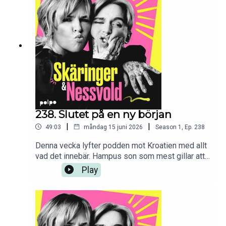
Anna Spolander
238. Slutet på en ny början
|
|
49:03
måndag 15 juni 2026
Season
1
,
Ep.
238
Denna vecka lyfter podden mot Kroatien med allt
vad det innebär. Hampus son som mest gillar att
åka bil i små städer ska premiärflyga så styrka
Play
skickas till alla ombord på den flighten. Mia som
reser från Köpenhamn kommer dock ha en god
och lugn resa mot seglingsäventyret som också
blir avslutningen på den här podden för den här
gången. Dock kan denna duo verkligen dyka upp i