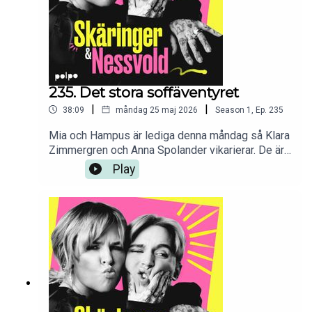
235. Det stora soffäventyret
|
|
38:09
måndag 25 maj 2026
Season
1
,
Ep.
235
Mia och Hampus är lediga denna måndag så Klara
Zimmergren och Anna Spolander vikarierar. De är
visserligen nya vänner men har ändå hunnit
Play
kickstarta vänskapen med hjälp av ett hyrsläp
(119 kronor). Det blir solbleka
skolavslutningsminnen och gråt i halsen av syrén
samt en promenad mot ett garage som man inte
bett om.Tack för att du lyssnar!Medverkande:
Klara Zimmergren, Anna SpolanderProducent:
Anna SpolanderRedigering: Mikael Solkulle, Anna
Spolander, Klara Zimmergren