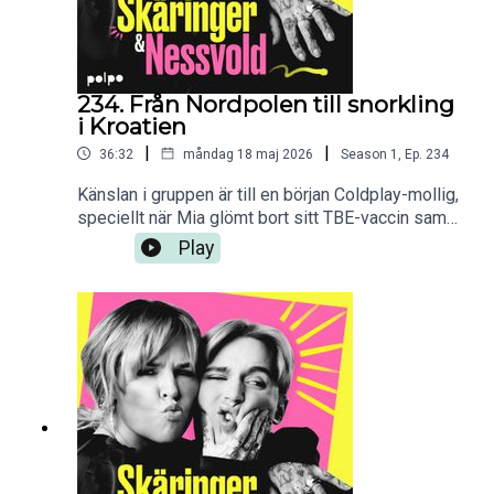
234. Från Nordpolen till snorkling
i Kroatien
|
|
36:32
måndag 18 maj 2026
Season
1
,
Ep.
234
Känslan i gruppen är till en början Coldplay-mollig,
speciellt när Mia glömt bort sitt TBE-vaccin samt
hamnat snett i en morgon som till en början var
Play
planerad in i minsta detalj. Hampus leker jul i
vårsolen och rör sig obehindrat mellan radhus och
tomtens hem. Seglingen närmar sig och båtens
interiör ger många positiva besked men busa inte
på suppen för då får du en drill!!Medverkande:
Mia Skäringer & Hampus NessvoldProducent:
Anna SpolanderRedigering: Mikael Solkulle &
Anna Spolander