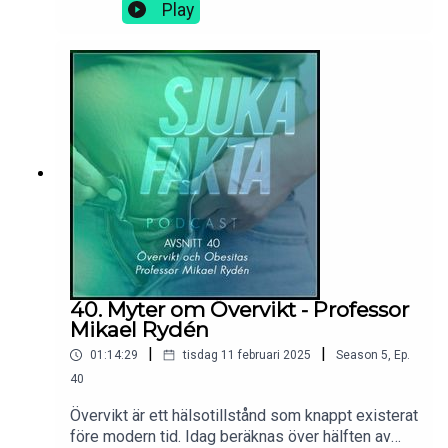
Men vad är det som händer med våra kroppar när
Play
vi mår dåligt kring mat? Var går egentligen
gränsen mellan att vara medveten om vad man
äter och att ha en ätstörning? I detta samtal går vi
igenom vad ätstörningar är, varför det utvecklas
och vilka som löper ökad risk att drabbas.
40. Myter om Övervikt - Professor
Mikael Rydén
|
|
01:14:29
tisdag 11 februari 2025
Season
5
,
Ep.
40
Övervikt är ett hälsotillstånd som knappt existerat
före modern tid. Idag beräknas över hälften av