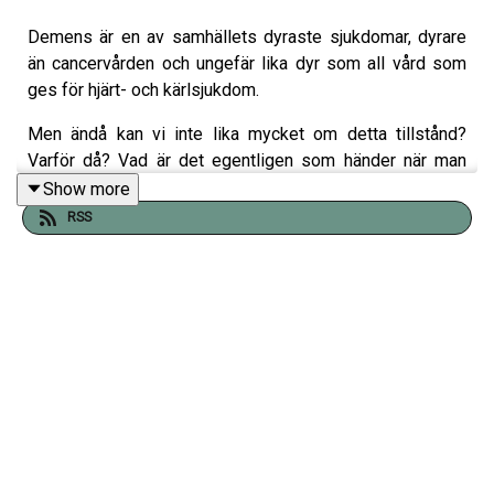
Demens är en av samhällets dyraste sjukdomar, dyrare
än cancervården och ungefär lika dyr som all vård som
ges för hjärt- och kärlsjukdom.
Men ändå kan vi inte lika mycket om detta tillstånd?
Varför då? Vad är det egentligen som händer när man
drabbas av demens? Och vad är skillnaden mellan
Show more
demens och Alzheimers sjukdom? Henrik Zetterberg är
RSS
en av världens mest kända Alzheimerforskare, och
förutom att sitta i möten med Bill Gates arbetar han på att
hitta demens långt innan den bryter ut. I detta samtal
kommer han ta oss igenom demensens alla nyanser,
varför hans far är en go och glad demenspatient och
varför den europeiska läkemedelsmyndigheten borde
skämmas.