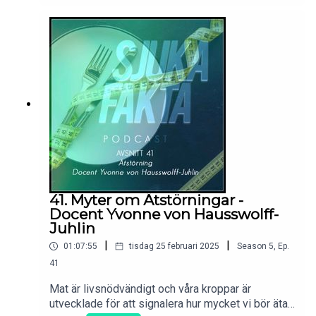
starkare än sommarsolen?Olle Lerkö har i över 30
år arbetat med att beforska solljusets effekter på
kroppen. I detta avsnitt ger vi oss iväg på en resa
till Australien för att dyka ner i några av
samhällets vanligaste myter kring solen. Packa
solhatten och en extra vattenflaska så ger vi oss
av och utforskar vad solen verkligen gör med oss.
41. Myter om Ätstörningar -
Docent Yvonne von Hausswolff-
Juhlin
|
|
01:07:55
tisdag 25 februari 2025
Season
5
,
Ep.
41
Mat är livsnödvändigt och våra kroppar är
utvecklade för att signalera hur mycket vi bör äta.