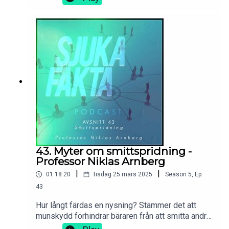
attraheras av olika män i olika delar av
menscykeln? Docent Helena Kopp Kallner är en
av Europas mest meriterade gynekologer och
syns ofta i TV-rutan för att utbilda kring
kvinnokroppen och hormoner - själva stommen till
det vi känner som menscykeln. I detta avsnitt
hjälper hon oss igenom en skoldag som inte
riktigt blir som någon hade tänkt..
43. Myter om smittspridning -
Professor Niklas Arnberg
|
|
01:18:20
tisdag 25 mars 2025
Season
5
,
Ep.
43
Hur långt färdas en nysning? Stämmer det att
munskydd förhindrar bäraren från att smitta andra
snarare än tvärtom? Och hur mycket hjälper det