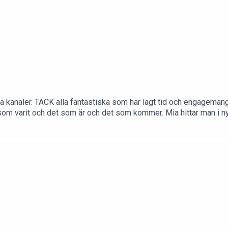
 olika kanaler. TACK alla fantastiska som har lagt tid och engage
det som varit och det som är och det som kommer. Mia hittar man
 som har lyssnat har gjort varje vecka till en höjdpunkt för oss. 
på Clarion Sign i Stockholm.Av och med: Mia Törnblom & Christin