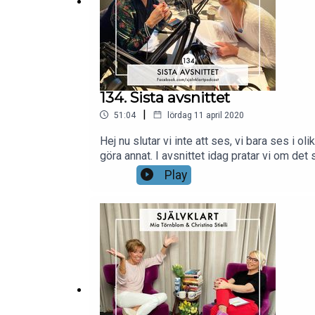
134. Sista avsnittet
|
51:04
lördag 11 april 2020
Hej nu slutar vi inte att ses, vi bara ses i
göra annat. I avsnittet idag pratar vi om 
finns på YouTube med egen kanal där. Alla ni
Play
samarbete med Scholl och Pronera.Inspelat 
AB