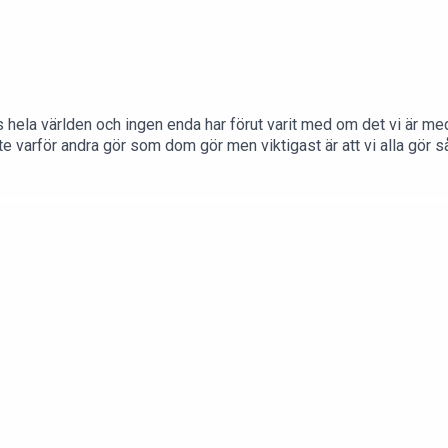
is hela världen och ingen enda har förut varit med om det vi är me
nte varför andra gör som dom gör men viktigast är att vi alla gör 
ter AB