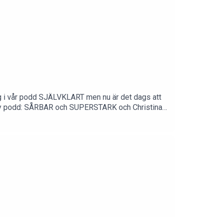
mang i vår podd SJÄLVKLART men nu är det dags att
 i ny podd: SÅRBAR och SUPERSTARK och Christina
Vi hoppas att ni hänger med oss även nu.I
a StielliProducent: Benjamin Andrée, Prodcaster