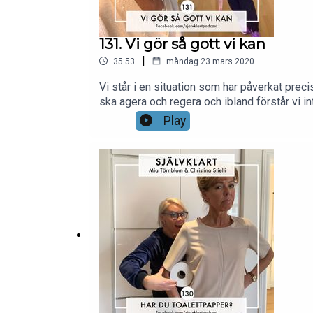
131. Vi gör så gott vi kan
|
35:53
måndag 23 mars 2020
Vi står i en situation som har påverkat prec
ska agera och regera och ibland förstår vi i
StielliProducent: Benjamin Andrée, Prodcas
Play