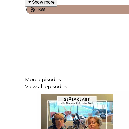
Show more
RSS
Producent:
Benjamin Andrée
, Prodcaster AB
More episodes
View all episodes