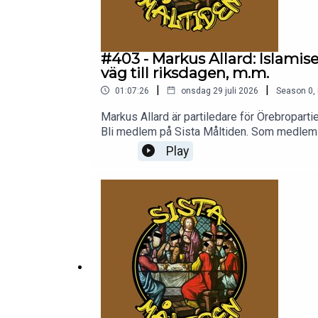
#403 - Markus Allard: Islamis
väg till riksdagen, m.m.
|
|
01:07:26
onsdag 29 juli 2026
Season
0
,
Markus Allard är partiledare för Örebropartiet
Bli medlem på Sista Måltiden. Som medlem får 
Spotify. Enkelt att komma igång. Ingen bindni
Play