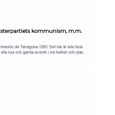
änsterpartiets kommunism, m.m.
nàstic de Tarragona. OBS. Det här är inte hela
l alla nya och gamla avsnitt i sin helhet och utan
r att bli medlem eller gå in på