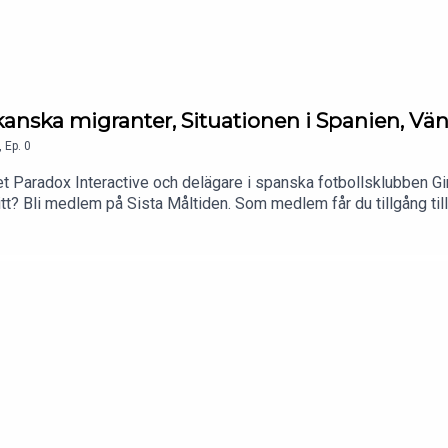
kanska migranter, Situationen i Spanien, V
,
Ep.
0
t Paradox Interactive och delägare i spanska fotbollsklubben Gim
avsnitt? Bli medlem på Sista Måltiden. Som medlem får du tillgång til
e Spotify. Enkelt att komma igång. Ingen bindningstid. Tryck här fö