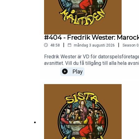
#404 - Fredrik Wester: Maroc
|
|
48:58
måndag 3 augusti 2026
Season
0
Fredrik Wester är VD för datorspelsföretage
avsnittet. Vill du få tillgång till alla hela 
reklam. Lyssna i valfri podcast-app, inklusiv
Play
https://sistamaltiden.se.