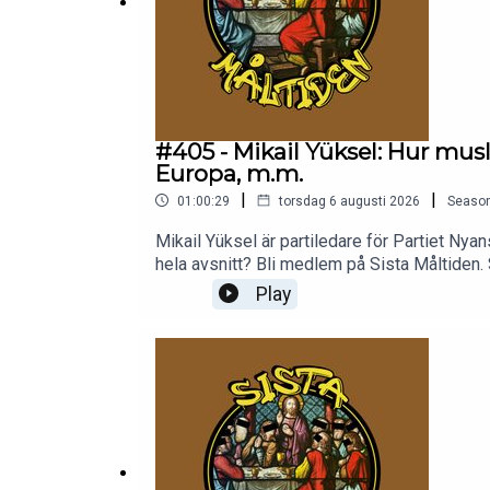
#405 - Mikail Yüksel: Hur mus
Europa, m.m.
|
|
01:00:29
torsdag 6 augusti 2026
Seaso
Mikail Yüksel är partiledare för Partiet Nyans 
hela avsnitt? Bli medlem på Sista Måltiden. S
inklusive Spotify. Enkelt att komma igång. In
Play