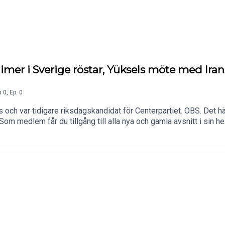
limer i Sverige röstar, Yüksels möte med Ir
n
0
,
Ep.
0
och var tidigare riksdagskandidat för Centerpartiet. OBS. Det här är 
om medlem får du tillgång till alla nya och gamla avsnitt i sin he
gen bindningstid. Tryck här för att bli medlem eller gå in på http