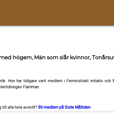
t med högern, Män som slår kvinnor, Tonårsu
etik. Hon har tidigare varit medlem i Feministiskt initiativ oc
stertidningen Flamman.
g till alla hela avsnitt?
Bli medlem på Sista Måltiden
.