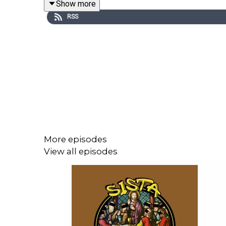
Show more
RSS
Som medlem får du tillgång till alla nya och gamla
bindningstid.
Tryck här för att bli medlem
eller gå 
More episodes
View all episodes