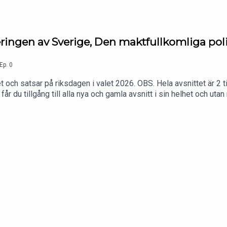
eringen av Sverige, Den maktfullkomliga poli
Ep.
0
 och satsar på riksdagen i valet 2026. OBS. Hela avsnittet är 2 tim 
du tillgång till alla nya och gamla avsnitt i sin helhet och utan 
ngstid. Tryck här för att bli medlem eller gå in på https://sistam