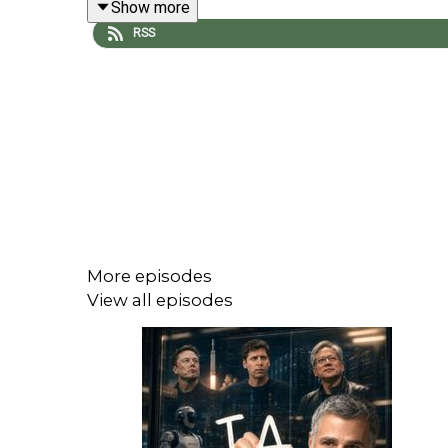
Show more
RSS
Avec
Esther Crauser-Delbourg
, économiste de l’ea
Pourquoi l’eau est-elle restée aussi absent
Comment l’empreinte eau et les échanges in
En quoi le stress hydrique peut-il devenir un f
L’eau est-elle en train de devenir un enjeu g
Et surtout : comment mieux la gouverner, sa
Un épisode pour comprendre comment une ressourc
More episodes
View all episodes
Épisode enregistré le 11/03/2026
---