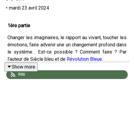
•
mardi 23 avril 2024
1ère partie
Changer les imaginaires, le rapport au vivant, toucher les
émotions, faire advenir une un changement profond dans
le système… Est-ce possible ? Comment faire ? Par
l’auteur de Siècle bleu et de
Révolution Bleue
.
Show more
RSS
Jean-Pierre Goux
se questionne depuis longtemps sur
les raisons de la crisé écologique actuelle, en explorant
les mathématiques et la science en général. En tant
qu'ingénieur, il a notamment travaillé pendant des années
dans le secteur énergétique, mais il explore également
les aspects historiques à travers les mythes, les
imaginaires et les émotions.