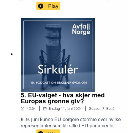
adm. dir. Runar Bålsrud og programeder Kåre
Play
Fostervold om ressursbruk, teknologi og
innovasjon, og hvordan vi skal klare å omstille
økonomien i en mer sirkulær retning uten at det
går ut over verdiskapning og
levestandard.Produsent: Håkon Bratland
5. EU-valget - hva skjer med
Europas grønne giv?
|
|
42:54
tirsdag 11. juni 2024
Season
7
,
Ep.
5
6.-9. juni kunne EU-borgere stemme over hvilke
representanter som får sitte i EU-parlamentet
neste periode. Partiene i sentrum beholdt