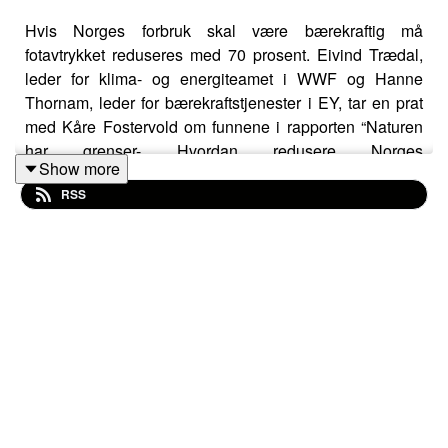
Hvis Norges forbruk skal være bærekraftig må
fotavtrykket reduseres med 70 prosent. Eivind Trædal,
leder for klima- og energiteamet i WWF og Hanne
Thornam, leder for bærekraftstjenester i EY, tar en prat
med Kåre Fostervold om funnene i rapporten “Naturen
har grenser- Hvordan redusere Norges
Show more
materialfotavtrykk”.
Se rapporten her
RSS