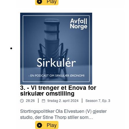
Play
skyv for hele omleggingen samfunnet skal
gjennom. Og så lurer hun på hvorfor det ikke
skjer noe med momsen på brukte varer
...Programleder: Stine ThorpProdusent: Håkon
Bratland
3. - Vi trenger et Enova for
sirkulær omstilling
|
|
28:26
tirsdag 2. april 2024
Season
7
,
Ep.
3
Stortingspolitiker Ola Elvestuen (V) gjester
studio, der Stine Thorp stiller som
programledervikar. Han understreker viktigheten
Play