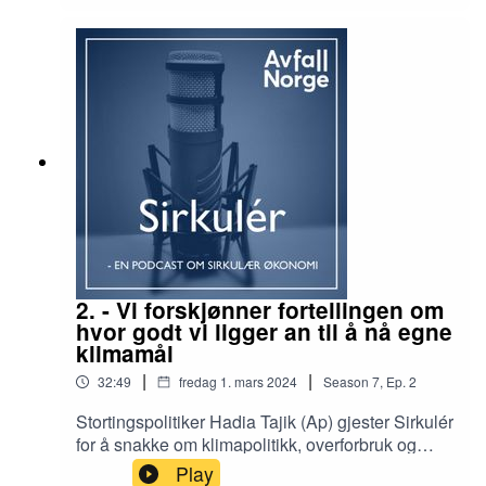
av at vi må henge med på det som skjer i EU av
regel- og systemendringer for å utvikle
sirkulærøkonomien. - Omstillingen Europa skal
gjennom innebærer næringsutvikling vi også skal
ta del i. Da trengs det støtteordninger, vi trenger
noe tilsvarende som Enova for å støtte opp om
nytenkning og nyskapning innenfor
sirkulærøkonomi, sier Elvestuen.Produsenter:
Anna Fagerheim og Håkon Bratland
2. - Vi forskjønner fortellingen om
hvor godt vi ligger an til å nå egne
klimamål
|
|
32:49
fredag 1. mars 2024
Season
7
,
Ep.
2
Stortingspolitiker Hadia Tajik (Ap) gjester Sirkulér
for å snakke om klimapolitikk, overforbruk og
sirkulærøkonomi. Utgangspunktet er boka
Play