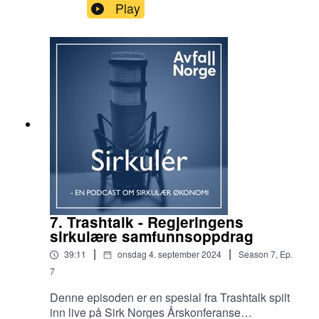
som har klart å gjøre avfall om til en ressurs som
Play
verdisettes i markedet.Norad-sjef Bård Vegar
Solhjell møter programleder Kåre Fostervold til
en prat om CLOCC, Sirk Norges
bistandsprosjekt, og hvordan Norads nye strategi
i større grad vektlegger Norads rolle som en
partner som bringer ulike aktører sammen for å
nå bærekraftsmålene i utviklingsland.Produsent:
Håkon Bratland
7. Trashtalk - Regjeringens
sirkulære samfunnsoppdrag
|
|
39:11
onsdag 4. september 2024
Season
7
,
Ep.
7
Denne episoden er en spesial fra Trashtalk spilt
inn live på Sirk Norges Årskonferanse