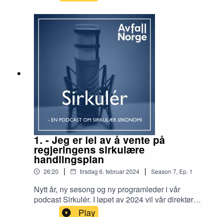
hennes "Drømmer for min datter", som kom ut
høsten 2023, der hun blant annet foreslår at
finansdepartementet bør få ansvaret for å lage
klimabudsjettet. - Finanspolitikk og klimapolitikk
må bli sett i sammenheng, mener
Tajik.Programleder: Kåre FostervoldProdusent:
Håkon Bratland
1. - Jeg er lei av å vente på
regjeringens sirkulære
handlingsplan
|
|
26:20
tirsdag 6. februar 2024
Season
7
,
Ep.
1
Nytt år, ny sesong og ny programleder i vår
podcast Sirkulér. I løpet av 2024 vil vår direktør
samfunnskontakt og podcast-programleder Kåre
Play