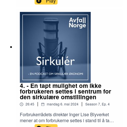
Play
flertallet, men partiene ytterst til høyre fikk
betydelig fremgang. Hva betyr det for Ursula von
der Leyens plan for grønn omstilling i Europa?
EU-ekspert Paal Frisvold og Avfall Norges EU-
rådgiver Marie Hesselberg Simonsen gjestet
podcasten Sirkulér for å diskutere hva vi kan
vente oss av klimapolitikk og tiltak for sirkulær
omstilling de neste årene. Programleder er Kåre
Fostervold.Produsent: Håkon Bratland
4. - En tapt mulighet om ikke
forbrukeren settes i sentrum for
den sirkulære omstillingen
|
|
26:45
mandag 6. mai 2024
Season
7
,
Ep.
4
Forbrukerrådets direktør Inger Lise Blyverket
mener at om forbrukerne settes i stand til å ta
bærekraftige, sirkulære valg, vil det gi et enormt