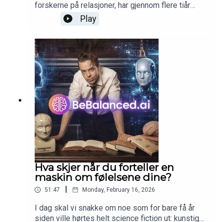
forskerne på relasjoner, har gjennom flere tiår
studert hva som skaper og opprettholder sterke
Play
bånd mellom mennesker. Hans forskning har gitt
innsikt i dynamikken bak varige vennskap,
romantiske forhold, samarbeid mellom kollegaer
og familierelasjoner. En av de mest sentrale
innsiktene fra hans arbeid er betydningen av "bud"
i mellommenneskelig interaksjon, samt de fire
destruktive kommunikasjonsmønstrene han kaller
de "fire apokalyptiske rytterne». Velkommen til en
relasjonell episode av SinnSyn.
Hva skjer når du forteller en
maskin om følelsene dine?
|
51:47
Monday, February 16, 2026
I dag skal vi snakke om noe som for bare få år
siden ville hørtes helt science fiction ut: kunstig