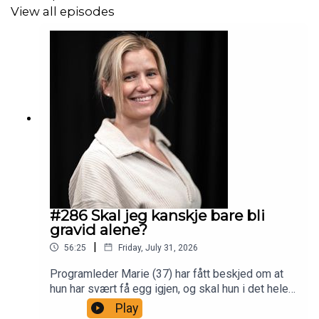
View all episodes
Er jeg for sent ute? Er det noen egg igjen? Burde jeg
fryse ned egg? ♥️
Dette er et betalt samarbeid med
Medicus
#286 Skal jeg kanskje bare bli
gravid alene?
|
56:25
Friday, July 31, 2026
Programleder Marie (37) har fått beskjed om at
hun har svært få egg igjen, og skal hun i det hele
tatt bli gravid må hun starte nå. Alene! Medicus er
Play
på tråden fra Trondheim og vi snakker om