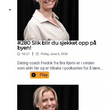
#280 Slik blir du sjekket opp på
byen!
|
50:21
Friday, June 5, 2026
Dating-coach Fredrik fra Bra Kjemi er i vinden
som aldri før og er tilbake i podkasten for å lære
oss hvordan vi sjekker opp folk på byen og ikke
Play
minst hvordan vi skal bli sjekket opp.Ønsker du et
betalt samarbeid med podkasten og Instagram?
Ta kontakt på insta!