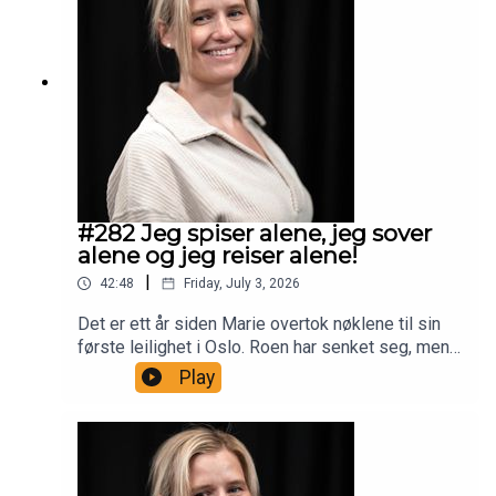
#282 Jeg spiser alene, jeg sover
alene og jeg reiser alene!
|
42:48
Friday, July 3, 2026
Det er ett år siden Marie overtok nøklene til sin
første leilighet i Oslo. Roen har senket seg, men
hun føler seg litt nedstemt. Hun flyttet tross alt
Play
fra livet sitt etter 12 år i Trondheim. Er dette helt
normale følelser, eller ligger det noe dypere bak?
Marie har også vært på en ny solotur. Denne
gangen gikk turen til Portugal. Hun fikk surfet og
badet – men fikk hun flørtet? Og hvordan var det