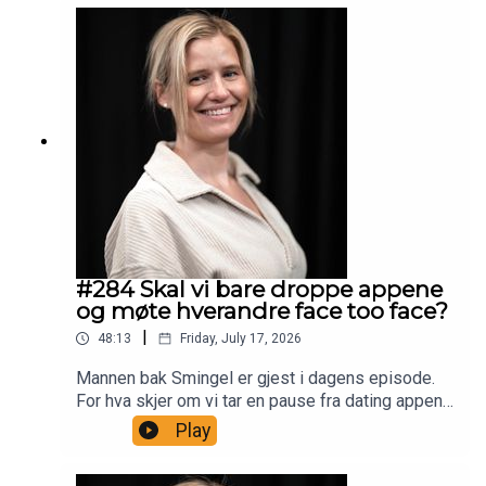
kampen etter åfinne den store kjærligheten
#284 Skal vi bare droppe appene
og møte hverandre face too face?
|
48:13
Friday, July 17, 2026
Mannen bak Smingel er gjest i dagens episode.
For hva skjer om vi tar en pause fra dating appene
og begynner å møte hverandre på singel
Play
arrangementer istedenfor? Martin som er mannen
bak Smingel forteller om at det har blitt flere par