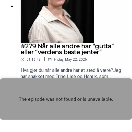
#279 Når alle andre har “gutta”
eller “verdens beste jenter”
|
01:16:43
Friday, May 22, 2026
Hva gjør du når alle andre har et sted å være?Jeg
har snakket med Trine Lise og Henrik, som
arrangerte en 17. mai-fest for både kjente og
Play
ukjente.17mai og andre høytider er dager som
ofte skiller seg ekstra ut når du er alene og ikke
har en gjeng med «verdens beste jenter» eller
«gutta». Det blir plutselig veldig tydelig at du
både er singel og alene. Men hva gjør man da? I
denne episoden snakker vi om ensomhet på
høytidsdager, følelsen av å stå utenfor,