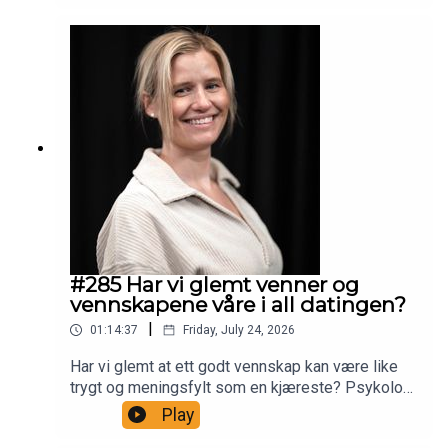
prosessen rundt det å bli gravid alene gjennom
IVF. Dette er et betalt samarbeid med Medicus
Norge.
#285 Har vi glemt venner og
vennskapene våre i all datingen?
|
01:14:37
Friday, July 24, 2026
Har vi glemt at ett godt vennskap kan være like
trygt og meningsfylt som en kjæreste? Psykolog
Pia eller på plass og vi snakker om at vi kanskje
Play
glemmer at ett godt vennskap er like viktig i