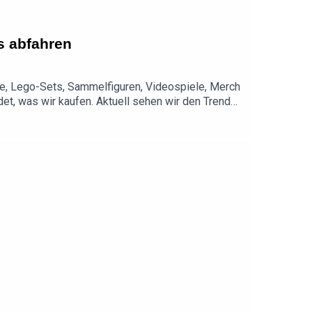
s abfahren
iere, Lego-Sets, Sammelfiguren, Videospiele, Merch
et, was wir kaufen. Aktuell sehen wir den Trend
men damit Kasse machen.Nadines Podcast:
frage.sindwirendlichda.de(Dauert nur 5 Minuten
age, einen Wunsch oder Feedback? Schreibt