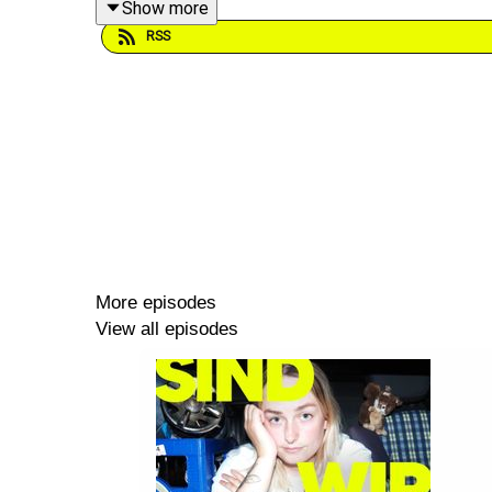
Show more
RSS
🎶 Royalty-free music by
Slip.stream
More episodes
View all episodes