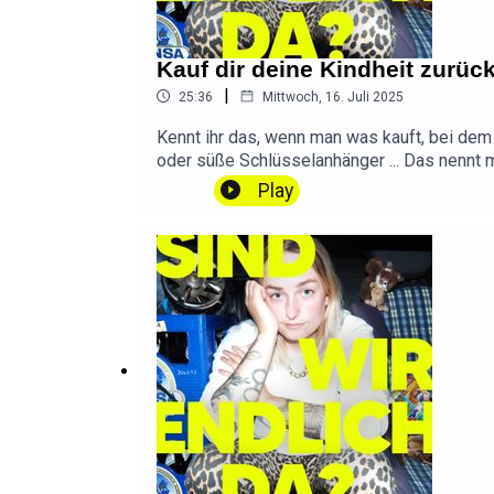
Kauf dir deine Kindheit zurüc
|
25:36
Mittwoch, 16. Juli 2025
Kennt ihr das, wenn man was kauft, bei dem 
oder süße Schlüsselanhänger ... Das nennt 
zum Beispiel bei Labubus oder Jellycats. 
Play
Marketing-GeschichteNMalina auf TikTok: @m
und macht diesen Podcast besser!) DANKE 
mir!hallo@sindwirendlichda.deIntro & Outro 