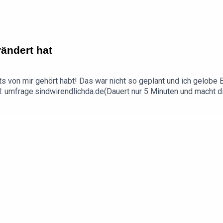
rändert hat
hts von mir gehört habt! Das war nicht so geplant und ich gelobe 
l: umfrage.sindwirendlichda.de(Dauert nur 5 Minuten und mach
e Frage, einen Wunsch oder Feedback? Schreibt mir!hallo@sindw