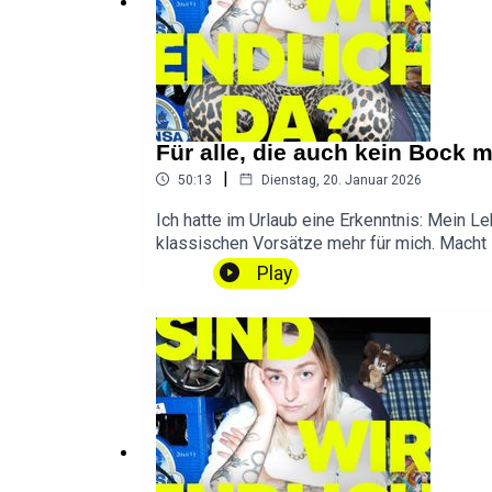
Für alle, die auch kein Bock 
|
50:13
Dienstag, 20. Januar 2026
Ich hatte im Urlaub eine Erkenntnis: Mein 
klassischen Vorsätze mehr für mich. Macht i
dabei, was man braucht, haha.Das Video v
Play
https://www.melrobbins.com/episode/epis
Das Buch, was ich gelesen hab: "Women Livi
umfrage.sindwirendlichda.de(Dauert nur 5 
Frage, einen Wunsch oder Feedback? Schreib