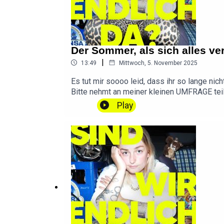
Der Sommer, als sich alles ve
|
13:49
Mittwoch, 5. November 2025
Es tut mir soooo leid, dass ihr so lange nic
Bitte nehmt an meiner kleinen UMFRAGE tei
Instagram📱 SWED auf TikTok💌 Ihr habt ein
Play
Ihlenfeld