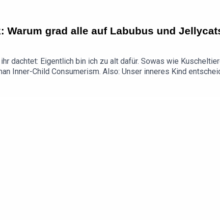
k: Warum grad alle auf Labubus und Jellycat
ihr dachtet: Eigentlich bin ich zu alt dafür. Sowas wie Kuschelt
man Inner-Child Consumerism. Also: Unser inneres Kind entscheid
Warum wir so gerne niedliche Dinge kaufen – und wie Unterneh
alinaflorentineBitte nehmt an meiner kleinen UMFRAGE teil: um
❤️📱 SWED auf Instagram📱 SWED auf TikTok💌 Ihr habt eine Fr
by Konstantin IhlenfeldMusik by slip.stream