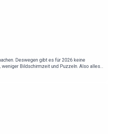
u machen. Deswegen gibt es für 2026 keine
, weniger Bildschirmzeit und Puzzeln. Also alles
qhDw Das Video zum Manifestieren:
n.spotify.com/episode/7ykNoJBluSZw9sluBZAeoz
n UMFRAGE teil:
f Instagram📱 SWED auf TikTok💌 Ihr habt eine