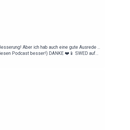
Besserung! Aber ich hab auch eine gute Ausrede ...
t diesen Podcast besser!) DANKE ❤️📱 SWED auf
irendlichda.deIntro & Outro by Konstantin