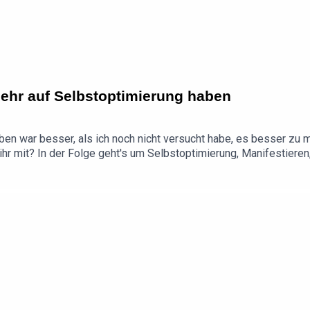
mehr auf Selbstoptimierung haben
Leben war besser, als ich noch nicht versucht habe, es besser z
hr mit? In der Folge geht's um Selbstoptimierung, Manifestieren
on Caroline Winkler: https://www.youtube.com/watch?v=4w9_Ehx
ode-227 Meine alte Folge zu Neujahrsvorsätzen: https://ope
ng Deliciously" von Florence GivenBitte nehmt an meiner kleine
Minuten und macht diesen Podcast besser!) DANKE ❤️📱 SWED au
t mir!hallo@sindwirendlichda.deOutro by Konstantin Ihlenfeld