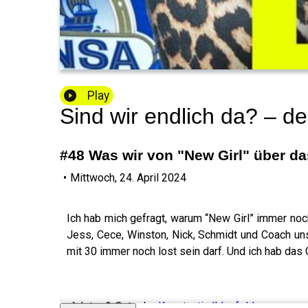
Play
Sind wir endlich da? – d
#48 Was wir von "New Girl" über d
•
Mittwoch, 24. April 2024
Ich hab mich gefragt, warum “New Girl” immer noc
Jess, Cece, Winston, Nick, Schmidt und Coach un
mit 30 immer noch lost sein darf. Und ich hab das 
🎶 Intro & Outro by
Konstantin Ihlenfeld