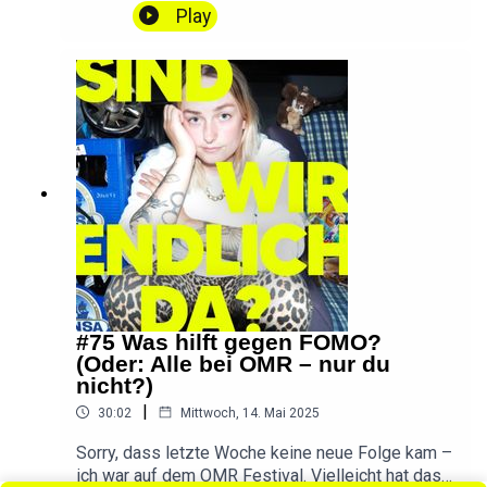
ist kein Hobby!!!! 🥲) Ivy und ich machen uns auf
Play
die Suche nach einem Hobby für mich, für uns, für
Pärchen. Bitte nehmt an meiner kleinen UMFRAGE
teil: umfrage.sindwirendlichda.de(Dauert nur 5
Minuten und macht diesen Podcast besser!)
DANKE ❤️📱 SWED auf Instagram📱 SWED auf
TikTok💌 Ihr habt eine Frage, einen Wunsch oder
Feedback? Schreibt
mir!hallo@sindwirendlichda.deIntro & Outro by
Konstantin Ihlenfeld
#75 Was hilft gegen FOMO?
(Oder: Alle bei OMR – nur du
nicht?)
|
30:02
Mittwoch, 14. Mai 2025
Sorry, dass letzte Woche keine neue Folge kam –
ich war auf dem OMR Festival. Vielleicht hat das