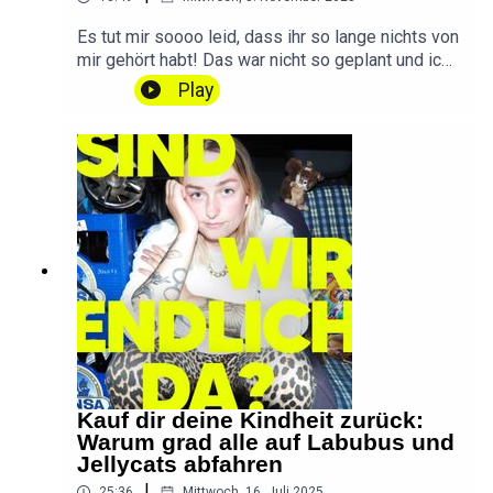
TikTok💌 Ihr habt eine Frage, einen Wunsch oder
Feedback? Schreibt
Es tut mir soooo leid, dass ihr so lange nichts von
mir!hallo@sindwirendlichda.deOutro by
mir gehört habt! Das war nicht so geplant und ich
Konstantin Ihlenfeld
gelobe Besserung! Aber ich hab auch eine gute
Play
Ausrede ... Bitte nehmt an meiner kleinen
UMFRAGE teil:
umfrage.sindwirendlichda.de(Dauert nur 5
Minuten und macht diesen Podcast besser!)
DANKE ❤️📱 SWED auf Instagram📱 SWED auf
TikTok💌 Ihr habt eine Frage, einen Wunsch oder
Feedback? Schreibt
mir!hallo@sindwirendlichda.deIntro & Outro by
Konstantin Ihlenfeld
Kauf dir deine Kindheit zurück:
Warum grad alle auf Labubus und
Jellycats abfahren
|
25:36
Mittwoch, 16. Juli 2025