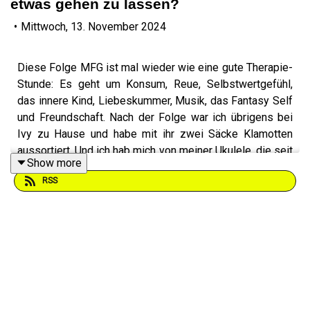
etwas gehen zu lassen?
•
Mittwoch, 13. November 2024
Diese Folge MFG ist mal wieder wie eine gute Therapie-
Stunde: Es geht um Konsum, Reue, Selbstwertgefühl,
das innere Kind, Liebeskummer, Musik, das Fantasy Self
und Freundschaft. Nach der Folge war ich übrigens bei
Ivy zu Hause und habe mit ihr zwei Säcke Klamotten
aussortiert. Und ich hab mich von meiner Ukulele, die seit
Show more
einem Jahr unbenutzt rumstand, getrennt.
RSS
Am besten hört ihr euch Folge
#64 Ich lass los ... lass
jetzt looooos ... (Ich muss Loslassen lernen)
an, bevor ihr
mit dieser startet :)