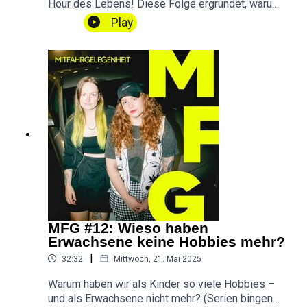
Hour des Lebens! Diese Folge ergründet, warum
sich zwischen Mitte 20 und Ende 30 so vieles
Play
gleichzeitig staut (es ist nicht deine Schuld!) –
und wie du wieder Luft zum Atmen findest.Bitte
nehmt an meiner kleinen UMFRAGE teil:
umfrage.sindwirendlichda.de(Dauert nur 5
Minuten und macht diesen Podcast besser!)
DANKE ❤️📱 SWED auf Instagram📱 SWED auf
TikTok💌 Ihr habt eine Frage, einen Wunsch oder
Feedback? Schreibt
mir!hallo@sindwirendlichda.deIntro & Outro by
Konstantin IhlenfeldMusik by slip.stream
MFG #12: Wieso haben
Erwachsene keine Hobbies mehr?
|
32:32
Mittwoch, 21. Mai 2025
Warum haben wir als Kinder so viele Hobbies –
und als Erwachsene nicht mehr? (Serien bingen