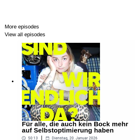
Ivy auf Instagram
Ivy auf TikTok
More episodes
View all episodes
Podcast-Folge #39 über Selfies
🎶 Intro & Outro by
Konstantin Ihlenfeld
Für alle, die auch kein Bock mehr
auf Selbstoptimierung haben
|
50:13
Dienstag, 20. Januar 2026