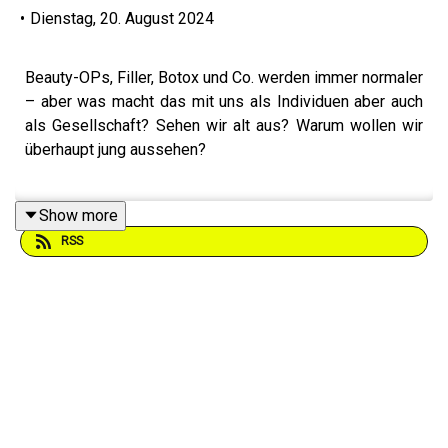
•
Dienstag, 20. August 2024
Beauty-OPs, Filler, Botox und Co. werden immer normaler
– aber was macht das mit uns als Individuen aber auch
als Gesellschaft? Sehen wir alt aus? Warum wollen wir
überhaupt jung aussehen?
Show more
Am besten hört ihr euch die vorherige Folge
#57 Bin ich
RSS
alt?
an, bevor ihr mit dieser Folge startet :)
Dieser Podcast auf Instagram
Dieser Podcast auf TikTok