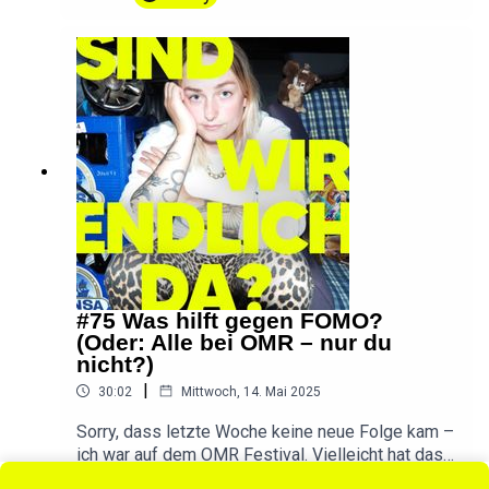
die Suche nach einem Hobby für mich, für uns, für
Pärchen. Bitte nehmt an meiner kleinen UMFRAGE
teil: umfrage.sindwirendlichda.de(Dauert nur 5
Minuten und macht diesen Podcast besser!)
DANKE ❤️📱 SWED auf Instagram📱 SWED auf
TikTok💌 Ihr habt eine Frage, einen Wunsch oder
Feedback? Schreibt
mir!hallo@sindwirendlichda.deIntro & Outro by
Konstantin Ihlenfeld
#75 Was hilft gegen FOMO?
(Oder: Alle bei OMR – nur du
nicht?)
|
30:02
Mittwoch, 14. Mai 2025
Sorry, dass letzte Woche keine neue Folge kam –
ich war auf dem OMR Festival. Vielleicht hat das
Event in eurer Bubble auch FOMO ausgelöst. Ich
Play