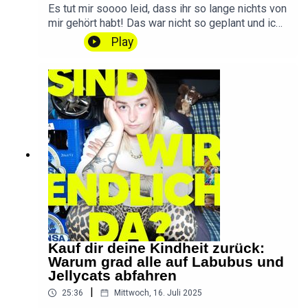
Feedback? Schreibt
Es tut mir soooo leid, dass ihr so lange nichts von
mir!hallo@sindwirendlichda.deOutro by
mir gehört habt! Das war nicht so geplant und ich
Konstantin Ihlenfeld
gelobe Besserung! Aber ich hab auch eine gute
Play
Ausrede ... Bitte nehmt an meiner kleinen
UMFRAGE teil:
umfrage.sindwirendlichda.de(Dauert nur 5
Minuten und macht diesen Podcast besser!)
DANKE ❤️📱 SWED auf Instagram📱 SWED auf
TikTok💌 Ihr habt eine Frage, einen Wunsch oder
Feedback? Schreibt
mir!hallo@sindwirendlichda.deIntro & Outro by
Konstantin Ihlenfeld
Kauf dir deine Kindheit zurück:
Warum grad alle auf Labubus und
Jellycats abfahren
|
25:36
Mittwoch, 16. Juli 2025