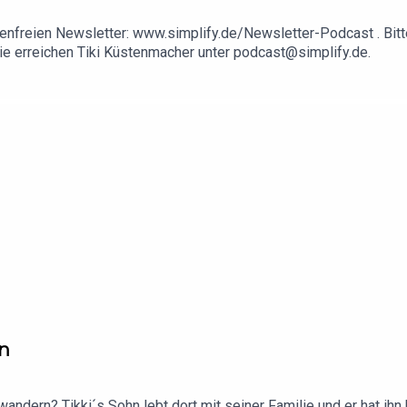
enfreien Newsletter: www.simplify.de/Newsletter-Podcast . Bitt
 Sie erreichen Tiki Küstenmacher unter podcast@simplify.de.
en
andern? Tikki´s Sohn lebt dort mit seiner Familie und er hat ihn