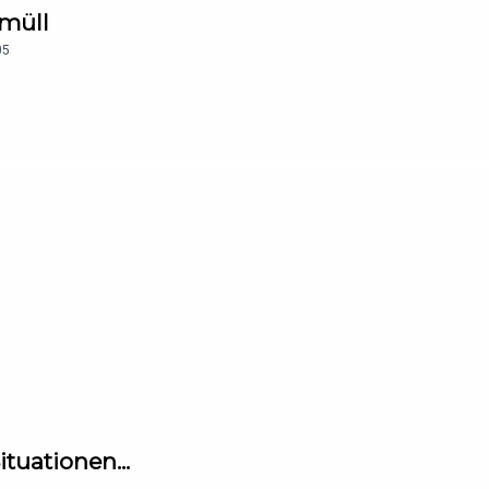
rmüll
05
ituationen...