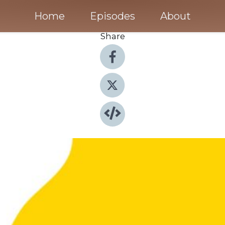
Home
Episodes
About
Share