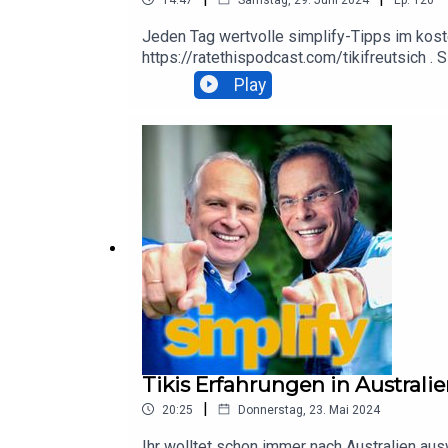
Jeden Tag wertvolle simplify-Tipps im kost
https://ratethispodcast.com/tikifreutsich .
Play
Tikis Erfahrungen in Australi
|
20:25
Donnerstag, 23. Mai 2024
Ihr wolltet schon immer nach Australien ausw