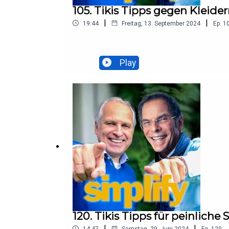
105. Tikis Tipps gegen Kleide
|
|
19:44
Freitag, 13. September 2024
Ep.
1
Play
120. Tikis Tipps für peinliche S
|
|
14:47
Samstag, 29. Juni 2024
Ep.
120