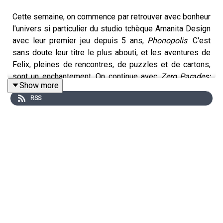
Cette semaine, on commence par retrouver avec bonheur
l'univers si particulier du studio tchèque Amanita Design
avec leur premier jeu depuis 5 ans,
Phonopolis
. C'est
sans doute leur titre le plus abouti, et les aventures de
Felix, pleines de rencontres, de puzzles et de cartons,
sont un enchantement. On continue avec
Zero Parades:
Show more
For Dead Spies
, le nouveau jeu signé Za/um, ce qui peut
RSS
déjà, en soi, laisser perplexe après les problèmes
rencontrés par le studio après la sortie de
Disco Elysium
en 2019 (éviction des têtes d'affiche créatives du studio,
dénonciations de comportements toxiques, etc.). Et de
façon presque inattendue,
Zero Parades
réussit quand
même à convaincre avec son histoire d'espionage
maîtrisée et ses thématiques pertinentes. On termine
avec
Bubsy 4D
, improbable jeu de commande confié au
studio Fabraz basé sur une licence naufragée en 1996.
Au final, c'est surtout une blague qui a bien tourné.