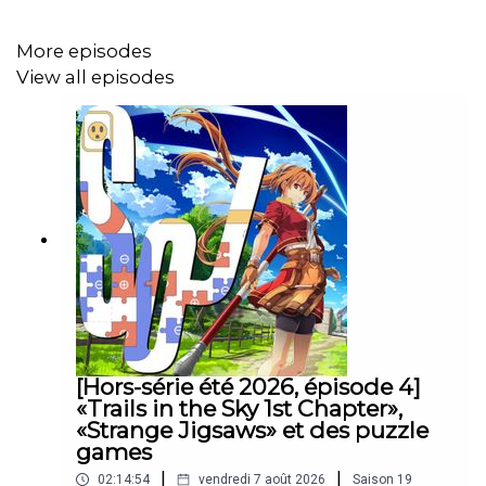
More episodes
Jérémie Kletzkine, dans sa chronique jeux de société,
View all episodes
nous parle d'
Angel's Share
.
Chapitres :
0:00 Intro
3:26 Les news
30:52 Le com des coms
35:11 Phonopolis
52:52 La chronique jeux de société : Angel's Share
[Hors-série été 2026, épisode 4]
«Trails in the Sky 1st Chapter»,
57:53 Zero Parades: For Dead Spies
«Strange Jigsaws» et des puzzle
games
1:53:27 La minute culturelle
|
|
02:14:54
vendredi 7 août 2026
Saison
19