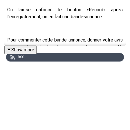
On laisse enfoncé le bouton «Record» après
l'enregistrement, on en fait une bande-annonce...
Pour commenter cette bande-annonce, donner votre avis
ou simplement discuter avec notre communauté,
Show more
connectez-vous
au serveur Discord de Silence on joue!
RSS
Soutenez Silence on joue en vous abonnant à Libération
avec notre offre spéciale à 6€ par mois :
https://offre.liberation.fr/soj/
Retrouvez Silence on Joue sur Twitch :
https://www.twitch.tv/liberationfr