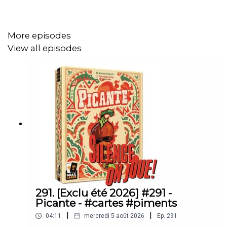
connectez-vous
au serveur Discord de Silence on joue!
,
et rejoignez le salon #jeux-de-société.
More episodes
View all episodes
Soutenez Silence on joue en vous abonnant à Libération
avec notre offre spéciale à 6€ par mois :
https://offre.liberation.fr/soj/
Silence on joue ! est une émission hebdo de jeux vidéo
de Libération :
https://shows.acast.com/silence-on-joue
291. [Exclu été 2026] #291 -
Picante - #cartes #piments
|
|
04:11
mercredi 5 août 2026
Ep.
291