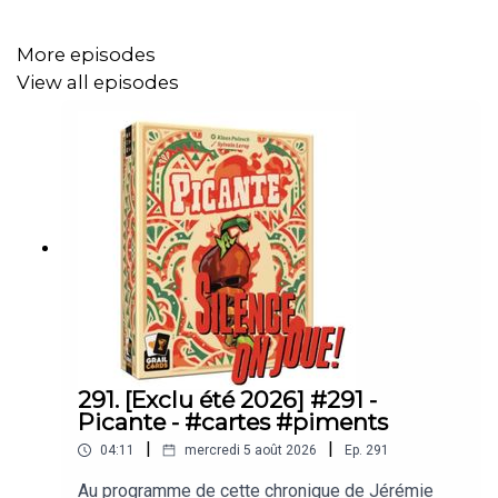
More episodes
Soutenez Silence on joue en vous abonnant à Libération
View all episodes
avec notre offre spéciale à 6€ par mois :
https://offre.liberation.fr/soj/
Silence on joue ! est une émission hebdo de jeux vidéo
de Libération :
https://shows.acast.com/silence-on-joue
291. [Exclu été 2026] #291 -
Picante - #cartes #piments
|
|
04:11
mercredi 5 août 2026
Ep.
291
Au programme de cette chronique de Jérémie