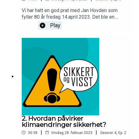
Vi har hatt en god prat med Jan Hovden som
fyller 80 år fredag 14.april 2023. Det ble en
samtale om sikkerhet i stort og smått gjennom en
Play
lang karriere som sikkerhetsprofessor ved NTNU.
Vi snakker om betydningen av nysgjerrighet,
mangfold og flerfaglighet i
sikkerhetsundervisning og -forskning, og hvordan
fagfeltet har utviklet seg siden 70-tallet. Vi var
også innom Jans rolle i Sårbarhetsutvalget og
utvalgets betydning for samfunnssikkerhet i
dagens Norge.
2. Hvordan påvirker
klimaendringer sikkerhet?
|
|
30:38
tirsdag 28. februar 2023
Season
4
,
Ep.
2