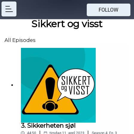
FOLLOW
Sikkert og visst
All Episodes
3. Sikkerheten sjøl
|
|
44:50
tirsdag 11. april 2023
Season
4
,
Ep.
3