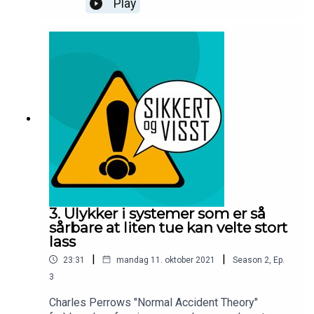
Play
ulykker og motstandsdyktige
alle systemkarakteristikker tilsier at ulykker er
organisasjonerRapporten om perspektiver på
uunngåelig. Tor Olav Grøtan fra SINTEF Digital er
organisatoriske ulykker og motstandsdyktige
med som gjest og bidrar til å forklare hva som
organisasjoner:Rosness, R., m.fl. (2010)
kjennetegner en høypålitelig organisasjon.Dette
Organizational accidents and resilient
er fjerde episode i en miniserie som tar for seg 6
organizations: Six perspectivesRasmussen, J.
perspektiver på organisatoriske ulykker og
(1997) Risk management in a dynamic society: a
motstandsdyktige organisasjonerRapporten om
modelling problem
perspektiver på organisatoriske ulykker og
motstandsdyktige organisasjoner:Rosness, R.,
m.fl. (2010) Organizational accidents and resilient
organizations: Six perspectives
3. Ulykker i systemer som er så
sårbare at liten tue kan velte stort
lass
|
|
23:31
mandag 11. oktober 2021
Season
2
,
Ep.
3
Charles Perrows "Normal Accident Theory"