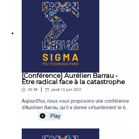
[Conférence] Aurélien Barrau -
Être radical face à la catastrophe
|
55:38
jeudi 10 juin 2021
Aujourd’hui, nous vous proposons une conférence
d’Aurélien Barrau, qu’il a donné virtuellement le 6
mai 2021, aux élèves de l’École polytechnique,
Play
dans le cadre des conférences Coriolis pour
l’environnement. Le thème : Face à la catastrophe
écologique, ne pas être radical a-t-il encore un