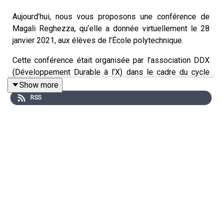
Aujourd’hui, nous vous proposons une conférence de
Magali Reghezza, qu’elle a donnée virtuellement le 28
janvier 2021, aux élèves de l’École polytechnique.
Cette conférence était organisée par l’association DDX
(Développement Durable à l’X) dans le cadre du cycle
Ingénieurs de Demain.
Show more
RSS
Le thème de la conférence ?
La résilience - Menaces
globales dans la société de l’incertitude.
Magali Reghezza est géographe. Elle co-dirige le Centre
de formation sur l’environnement et la société à l’École
Normale Supérieure, et elle est membre du Haut Conseil
pour le Climat.