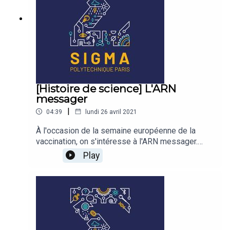
[Histoire de science] L'ARN
messager
|
04:39
lundi 26 avril 2021
À l'occasion de la semaine européenne de la
vaccination, on s'intéresse à l'ARN messager.
Vous n'en aviez jamais entendu parler il y a un an,
Play
et maintenant il est partout ! Qu'est-ce que c'est,
comment ça fonctionne, et pourquoi l'utilise-t-on
dans les vaccins contre le Covid-19 ?