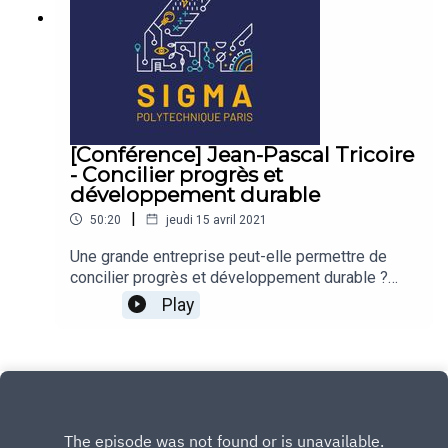
[Conférence] Jean-Pascal Tricoire
- Concilier progrès et
développement durable
|
50:20
jeudi 15 avril 2021
Une grande entreprise peut-elle permettre de
concilier progrès et développement durable ?
C'est le pari de Schneider Electric.En
Play
collaboration avec les Tribunes de l'X, Jean-
Pascal Tricoire, PDG de Schneider Electric, est
venu parler aux élèves et au personnel de l'École
polytechnique de son parcours, des grandes
transformations qu’il a mené dans son entreprise
et des ambitions sociétales qu'il nourrit pour elle.