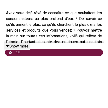
Avez-vous déjà rêvé de connaître ce que souhaitent les
consommateurs au plus profond d’eux ? De savoir ce
qu’ils aiment le plus, ce qu’ils cherchent le plus dans les
services et produits que vous vendez ? Pouvoir mettre
la main sur toutes ces informations, voilà qui relève de
l’utopie. Pourtant, il existe des pratiques qui, une fois
Show more
combinées, permettent de s'arroger une grande partie de
RSS
ces données. Il s'agit du social listening et du search
listening. Ces deux outils permettent d’avoir un point de
vue global des attentes des consommateurs et du
parcours d’achat. Avec le social listening, une marque
peut suivre les propos de ses défenseurs comme de
ses détracteurs.
Mais ça, c’est ce que disent les consommateurs. Que
pensent-ils ? Pour le savoir, il faut passer par le search