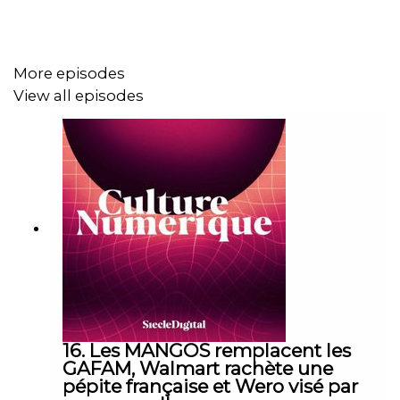
listening. Moins de 1% des internautes s’expriment
publiquement sur les réseaux sociaux, laissant la
majorité dans l’ombre. Pour connaître réellement ce que
More episodes
veut cette masse silencieuse, il faut regarder ce qu’elle
View all episodes
écrit dans la barre de recherche sur Google, ou sur
Amazon. Voilà ce que permet de faire le search listening.
Différents, souvent opposées, le search et le social n’en
sont pas moins complémentaires. Pour bien comprendre
l’intérêt de mêler ces deux types d’outils, Siècle Digital a
accueilli Matthieu Danielou, cofondateur et CEO de la
startup Trajaan, spécialisée dans le search listening.
Les épisodes de Culture Numérique sont disponibles
sur
Siècle Digital
et les
plateformes de streaming
.
16. Les MANGOS remplacent les
GAFAM, Walmart rachète une
pépite française et Wero visé par