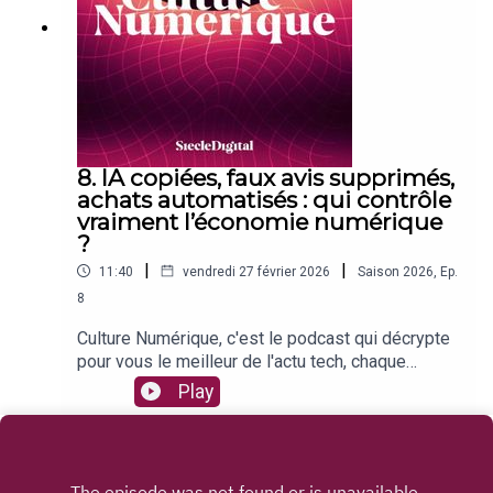
comme le nouveau géant de la musique générée
par IAMauvaise nouvelle si vous devez changer
d'ordinateur : les coûts s'envolent chez HPLes
podcasts dépassent la radio aux Etats-Unis : un
basculement historique dans l'audioSuivez toute
l'actualité du numérique sur Siècle Digital et
abonnez-vous au podcast Culture Numérique
pour ne manquer aucun épisode !
8. IA copiées, faux avis supprimés,
achats automatisés : qui contrôle
vraiment l’économie numérique
?
|
|
11:40
vendredi 27 février 2026
Saison
2026
,
Ep.
8
Culture Numérique, c'est le podcast qui décrypte
pour vous le meilleur de l'actu tech, chaque
semaine ! Au programme de cet épisode
Play
:Anthropic accuse des entreprises chinoises
d'avoir copié son intelligence artificielleMistral AI
rattrapé par des soupçons de pillage
massifApple prépare un produit capable de