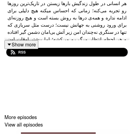
هر انسانی در طول زندگیش بارها زیستن در تاریک‌ترین روزها
رو تجربه می‌کنه؛ زمانی که احساس میکنه هیچ دلیلی برای
ادامه نداره و همه‌ی درها به روش بسته است و هیچ روزنه‌ای
برای ورود روشنی به جهانش نیست؛ درست مثل سربازی که
تنها در سنگری نه‌چندان امن زیر آتش بی‌امان دشمن گیر افتاده
و هر لحظه انتظار مرگ رو می‌کشه؛ اما بیشتر اوقات اون
Show more
روزنه پیدا میشه، درست مثل نیروی کمکی که از راه میرسه و
RSS
جان سرباز رو نجات میده.
زندگی پر از مبارزه‌های خواسته و ناخواسته است و آدمها به
تعداد مبارزه‌هاشون تعریف از ناامیدی و امید دارن و قصه برای
تعریف کردن. دعوتتون می‌کنم به شنیدن یکی از این قصه‌های
نادر!
حامی این قسمت انتشارات مکارمی هست. انتشارت مکارمی
در زمینه نشر کتاب از ویراستاری تا طراحی و هر آنچه در
زمینه نشر کتاب هست می توانید از مشاوران این مجموعه
More episodes
استفاده کنید. شماره تماس:۰۴۵۳۳۳۳۰۳۹۳
View all episodes
درضمن اگر دوست دارید مهمون پادکست ما باشید، به ما