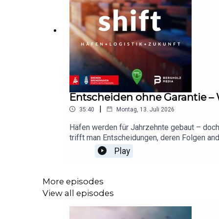
Entscheiden ohne Garantie –
|
35:40
Montag, 13. Juli 2026
Häfen werden für Jahrzehnte gebaut – doch 
trifft man Entscheidungen, deren Folgen an
sprechen wir mit Ulrike Riedel, Vorstandsmi
Play
Präsidiums des Club of Rome. Die Praktiker
Normalzustand ist.Es geht um die Kunst, ma
Fehlerkultur, Vertrauen und die vielleicht w
More episodes
im Zeichen des Green Focus – der Nachha
View all episodes
unserem jährlichen Branchentreffen, unter:
logistics.com/gremien#c9919 Prof. Dr. Chr