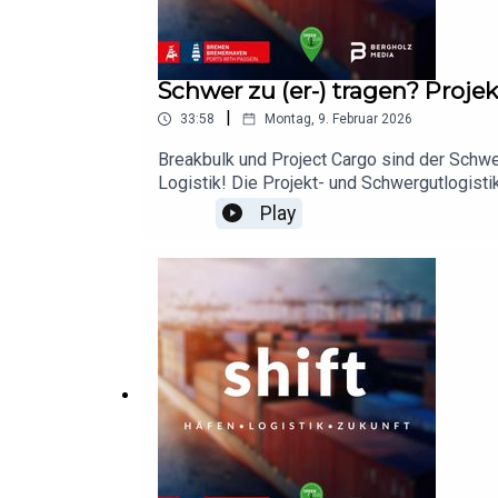
Schwer zu (er-) tragen? Proje
|
33:58
Montag, 9. Februar 2026
Breakbulk und Project Cargo sind der Schwe
Logistik! Die Projekt- und Schwergutlogistik
Nachhaltigkeitsanforderungen, komplexe Pla
Play
Hafeninfrastruktur sprechen Marilena Dahlma
Verkaufsleiter High and Heavy und Breakbulk
des Green Focus – der Nachhaltigkeitsko
jährlichen Branchentreffen, unter: www.env
https://www.unisg.ch/de/universitaet/ue
https://www.walleniuswilhelmsen.com/ Hos
Media – https://www.bergholz-media.de Ko