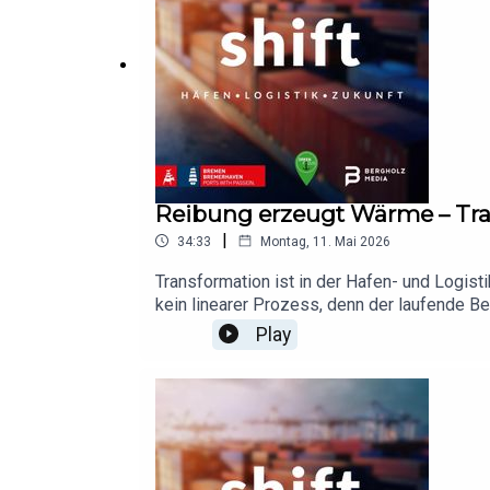
bremenports.de Bergholz Media – https://
Reibung erzeugt Wärme – Tra
|
34:33
Montag, 11. Mai 2026
Transformation ist in der Hafen- und Logisti
kein linearer Prozess, denn der laufende Be
Reibung – und die prägt den Veränderungs
Play
Bergholz in dieser Folge mit Christian Lank
eine Produktion von bremenports im Zeich
Impulse dazu von der ENVOCONNECT, unsere
→ https://www1.eurogate.de/ Lea Dohm → 
www.bremenports.de Bergholz Media – http