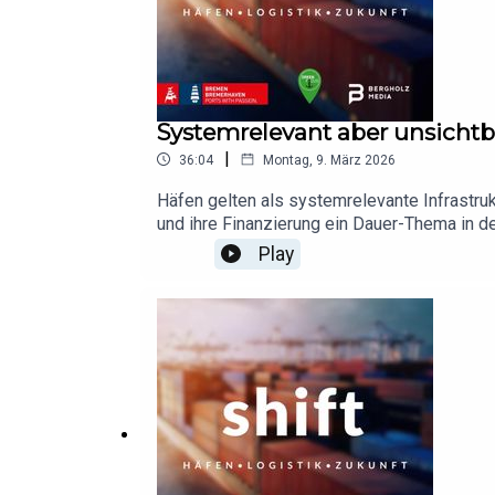
Systemrelevant aber unsicht
|
36:04
Montag, 9. März 2026
Häfen gelten als systemrelevante Infrastrukt
und ihre Finanzierung ein Dauer-Thema in de
Geht es bei der Zukunftsfähigkeit der Häfen
Play
strategischer Bündelung? Darüber diskutie
deutschen Seehafenbetriebe (ZDS) und Robe
eine Produktion von bremenports im Zeich
Impulse dazu von der ENVOCONNECT, unserem
→ https://zds-seehaefen.de/verband/gesc
Bergholz Produktion:bremenports GmbH & C
oder via LinkedIn, Facebook, & Instagram