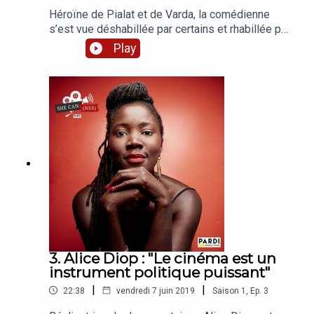
Héroïne de Pialat et de Varda, la comédienne
s’est vue déshabillée par certains et rhabillée par
d’autres. Elle explique comment gérer le désir de
Play
celles et ceux qui la filment et revient sur son
désamour du mot "féminisme".Avec le soutien du
CNC, #EllesFontYoutube et Audiens CMBEn
partenariat avec 50/50 x 2020, Causette, Brut.
Production : PARDI productionsJournalistes : Iris
BreySon : Florian Chaubet, Mikael Kandelman
3. Alice Diop : "Le cinéma est un
instrument politique puissant"
|
|
22:38
vendredi 7 juin 2019
Saison
1
,
Ep.
3