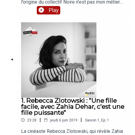
l’origine du collectif Noire n’est pas mon métier
qui a bousculé la croisette en 2018. Elle déplore
Play
non seulement le manque de parité mais aussi de
diversité sur nos écrans, et partage dans She
Cannes des outils concrets pour changer la
donne. Avec le soutien du CNC,
#EllesFontYoutube et Audiens CMBEn partenariat
avec 50/50 x 2020, Causette, Brut. Production :
PARDI productionsJournalistes : Iris Brey,
Matilde MeslinGénérique, post-production : Ilias
ChaumontSon : Florian Chaubet, Mikael
Kandelman
1. Rebecca Zlotowski : "Une fille
facile, avec Zahia Dehar, c'est une
fille puissante"
|
|
23:28
jeudi 6 juin 2019
Saison
1
,
Ep.
1
La cinéaste Rebecca Zlotowski, qui révèle Zahia