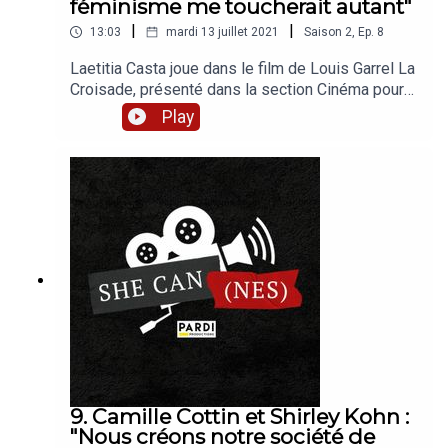
féminisme me toucherait autant"
|
|
13:03
mardi 13 juillet 2021
Saison
2
,
Ep.
8
Laetitia Casta joue dans le film de Louis Garrel La
Croisade, présenté dans la section Cinéma pour
le Climat en Sélection Officielle au 74ème
Play
Festival de Cannes. She Cannes est un podcast
qui porte la voix de celles et de ceux qui, par leur
filmographie, leurs engagements, accélèrent le
changement devant et derrière la caméra. Pour
plus de parité, et d’inclusion. Présenté par Marie
Labory. Avec le soutien de Google et d'Audiens.
En partenariat avec le collectif 5050, CNC Talents
et la Queerpalm. Pardi Productions. Tous droits
réservés.
9. Camille Cottin et Shirley Kohn :
"Nous créons notre société de