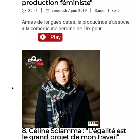
production féministe"
|
|
26:01
vendredi 7 juin 2019
Saison
1
,
Ep.
9
Amies de longues dates, la productrice s'associe
à la comédienne héroïne de Dix pour
cent et Mouche pour réaliser des projets
Play
engagés. Elles reviennent sur l'impact des
personnages incarnés par Camille Cottin à
la télévision et leur désir de voir davantage de
diversité sur nos écrans. Avec le soutien du CNC,
#EllesFontYoutube et Audiens CMBEn partenariat
avec 50/50 x 2020, Causette, Brut. Production :
PARDI productions, Maxime
RuszniewskiJournalistes : Iris Brey, Matilde
MeslinGénérique, post-production : Ilias
ChaumontSon : Pierre Carlier
8. Céline Sciamma : "L'égalité est
le grand projet de mon travail"