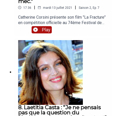
mec."
|
|
17:36
mardi 13 juillet 2021
Saison
2
,
Ep.
7
Catherine Corsini présente son film "La Fracture"
en compétition officielle au 74ème Festival de
Cannes. She Cannes est un podcast qui porte la
Play
voix de celles et de ceux qui, par leur
filmographie, leurs engagements, accélèrent le
changement devant et derrière la caméra. Pour
plus de parité, et d’inclusion. Présenté par Marie
Labory. Avec le soutien de Google et d'Audiens.
En partenariat avec le collectif 5050, CNC Talents
et la Queerpalm. Pardi Productions. Tous droits
réservés.
8. Laetitia Casta : "Je ne pensais
pas que la question du