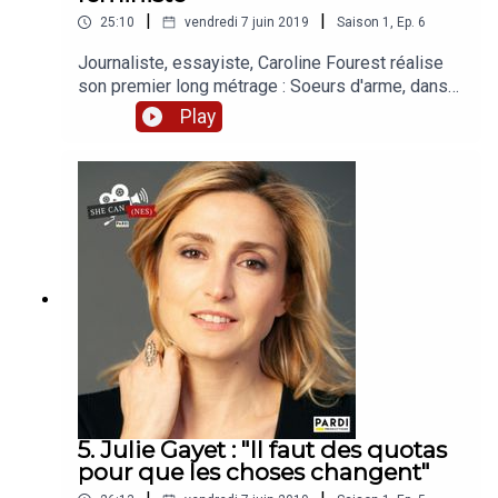
|
|
25:10
vendredi 7 juin 2019
Saison
1
,
Ep.
6
Journaliste, essayiste, Caroline Fourest réalise
son premier long métrage : Soeurs d'arme, dans
lequel des combattants kurdes se battent contre
Play
Daesh. Elle revient sur les coulisses de son
passage derrière la caméra et ses inspirations de
cinéphile.Avec le soutien du CNC,
#EllesFontYoutube et Audiens CMBEn partenariat
avec 50/50 x 2020, Causette, Brut. Production :
PARDI productions, Maxime
RuszniewskiJournalistes : Iris Brey, Matilde
MeslinGénérique, post-production : Ilias
ChaumontSon : Florian Chaubet, Mikael
Kandelman
5. Julie Gayet : "Il faut des quotas
pour que les choses changent"