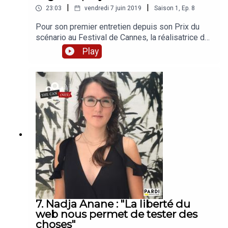
|
|
23:03
vendredi 7 juin 2019
Saison
1
,
Ep.
8
Pour son premier entretien depuis son Prix du
scénario au Festival de Cannes, la réalisatrice de
Le portrait de la jeune fille en feu s’exprime sur la
Play
notion d’égalité dans le désir, définit le «Female
gaze», et revient sur l’importance qu’elle accorde
à son identité de cinéaste féministe et
lesbienne. Avec le soutien du CNC,
#EllesFontYoutube et Audiens CMBEn partenariat
avec 50/50 x 2020, Causette, Brut. Production :
PARDI productions, Maxime
RuszniewskiJournalistes : Iris Brey, Matilde
MeslinGénérique, post-production : Ilias
ChaumontSon : Florian Chaubet, Mikael
Kandelman
7. Nadja Anane : "La liberté du
web nous permet de tester des
choses"