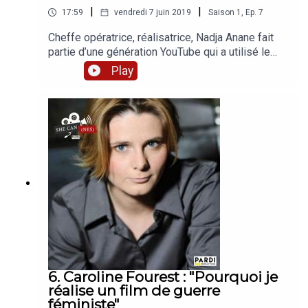
|
|
17:59
vendredi 7 juin 2019
Saison
1
,
Ep.
7
Cheffe opératrice, réalisatrice, Nadja Anane fait
partie d’une génération YouTube qui a utilisé le
web comme un espace de liberté pour créer sans
Play
barrière. Aujourd’hui, à travers le programme
#EllesFontYouTube, elle accompagne des talents
féminins pour lutter contre l’autocensure qui
perdure aussi sur Internet. Avec le soutien du
CNC, #EllesFontYoutube et Audiens CMBEn
partenariat avec 50/50 x 2020, Causette, Brut.
Production : PARDI productions, Maxime
RuszniewskiJournalistes : Iris Brey, Matilde
MeslinGénérique, post-production : Ilias
ChaumontSon : Florian Chaubet, Mikael
Kandelman
6. Caroline Fourest : "Pourquoi je
réalise un film de guerre
féministe"