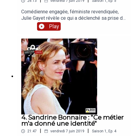
|
|
26:13
vendredi 7 juin 2019
Saison
1
,
Ep.
5
Comédienne engagée, féministe revendiquée,
Julie Gayet révèle ce qui a déclenché sa prise de
conscience des inégalités, dans sa vie
Play
personnelle et dans ses références
cinématographiques. Comment se traduit
aujourd’hui son engagement ?Avec le soutien du
CNC, #EllesFontYoutube et Audiens CMBEn
partenariat avec 50/50 x 2020, Causette, Brut.
Production : PARDI productions, Maxime
RuszniewskiJournalistes : Iris Brey, Matilde
MeslinGénérique, post-production : Ilias
ChaumontSon : Florian Chaubet, Mikael
Kandelman
4. Sandrine Bonnaire : "Ce métier
m'a donné une identité"
|
|
21:47
vendredi 7 juin 2019
Saison
1
,
Ep.
4