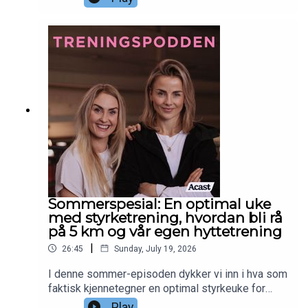
morgenyoga i sommerferien og hva som gir mest
effekt på 30 minutter, og hvor viktig timing av
protein er rundt styrketrening.Sjekk ut
Siljethorstensen.no for å lære mer om Siljes
tjenester, yogakurs og treningsmuligheter. Sjekk
ut Piaseeberg.no for å sjekke ut Pias tjenester,
kurs og treningsmuligheter
Sommerspesial: En optimal uke
med styrketrening, hvordan bli rå
på 5 km og vår egen hyttetrening
|
26:45
Sunday, July 19, 2026
I denne sommer-episoden dykker vi inn i hva som
faktisk kjennetegner en optimal styrkeuke for
muskelvekst, og hva slags intervaller du bør
Play