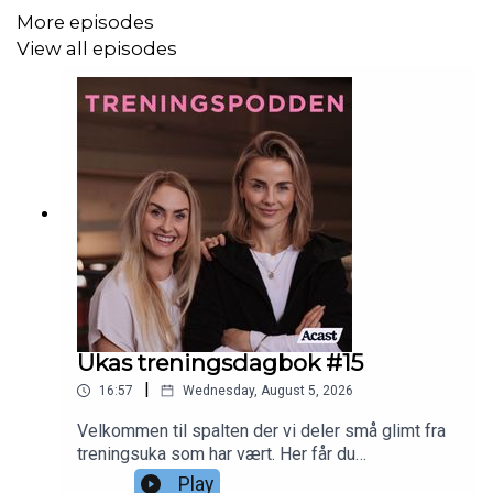
More episodes
View all episodes
Ukas treningsdagbok #15
|
16:57
Wednesday, August 5, 2026
Velkommen til spalten der vi deler små glimt fra
treningsuka som har vært. Her får du
høydepunkter, oppturer og nedturer, små aha-
Play