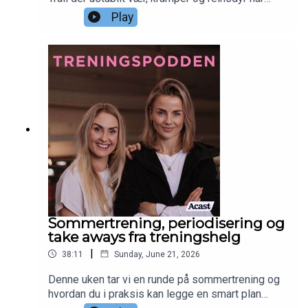
fargelagt opplevelsen, blant annet. Psykologisk
Play
fleksibilitet blir også et hett tema i denne
episoden der vi embracer evnen til å tilpasse seg
endringer og å tåle at ting ikke alltid går som
planlagt. Ellers er Pia på et godt sted med hofta,
Silje dyrker nakenbading og begge deler også
sine ferie og sommerplaner. God lytt og GOD
SOMMER!
Sommertrening, periodisering og
take aways fra treningshelg
|
38:11
Sunday, June 21, 2026
Denne uken tar vi en runde på sommertrening og
hvordan du i praksis kan legge en smart plan