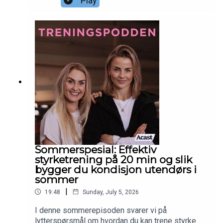
Play
påvirke styrkeeffekten? Hvordan fungerer
restitusjon for hjemmetrening vs. på gymmet, og
hvor lite yoga og meditasjon skal til for å få
effekt? God lytt! Sjekk ut Siljethorstensen.no for å
lære mer om Siljes tjenester, yogakurs og
treningsmuligheter.Sjekk ut Piaseeberg.no for å
sjekke ut Pias tjenester, kurs og
treningsmuligheter.
Sommerspesial: Effektiv
styrketrening på 20 min og slik
bygger du kondisjon utendørs i
sommer
|
19:48
Sunday, July 5, 2026
I denne sommerepisoden svarer vi på
lytterspørsmål om hvordan du kan trene styrke