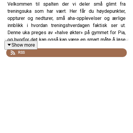
Velkommen til spalten der vi deler små glimt fra
treningsuka som har vært. Her får du høydepunkter,
oppturer og nedturer, små aha-opplevelser og ærlige
innblikk i hvordan treningshverdagen faktisk ser ut.
Denne uka preges av «halve økter» på gymmet for Pia,
og hvorfor det kan også kan være en smart måte å løse
Show more
styrketrening på. Silje derimot har hatt tidenes
RSS
aktivitetsdag, etterfulgt av gruppetrenings-bonanza.
Sjekk ut
Siljethorstensen.no
for å lære mer om Siljes
tjenester, yogakurs og treningsmuligheter.
Sjekk ut
Piaseeberg.no
for å sjekke ut Pias tjenester,
kurs og treningsmuligheter.