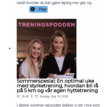
rundt hvordan du kan gjøre løping mer gøy og
mindre monotont. Vi snakker også om
Play
morgenyoga i sommerferien og hva som gir mest
effekt på 30 minutter, og hvor viktig timing av
protein er rundt styrketrening.Sjekk ut
Siljethorstensen.no for å lære mer om Siljes
tjenester, yogakurs og treningsmuligheter. Sjekk
ut Piaseeberg.no for å sjekke ut Pias tjenester,
kurs og treningsmuligheter
Sommerspesial: En optimal uke
med styrketrening, hvordan bli rå
på 5 km og vår egen hyttetrening
|
26:45
Sunday, July 19, 2026
I denne sommer-episoden dykker vi inn i hva som