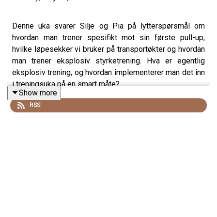
Denne uka svarer Silje og Pia på lytterspørsmål om
hvordan man trener spesifikt mot sin første pull-up,
hvilke løpesekker vi bruker på transportøkter og hvordan
man trener eksplosiv styrketrening. Hva er egentlig
eksplosiv trening, og hvordan implementerer man det inn
i treningsuka på en smart måte?
Show more
Ellers blir det en god prat om næringsinntak og løping.
RSS
Må man egentlig bruke gels, eller finnes det bedre
alternativer på lange turer?
Sjekk ut
Siljethorstensen.no
for å lære mer om Siljes
tjenester, yogakurs og treningsmuligheter.
Sjekk ut
Piaseeberg.no
for å sjekke ut Pias tjenester,