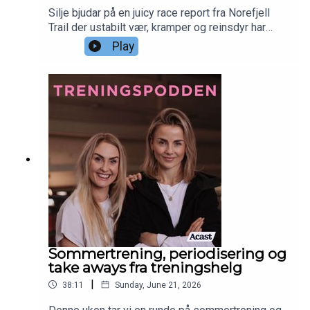
Silje bjudar på en juicy race report fra Norefjell
Trail der ustabilt vær, kramper og reinsdyr har
fargelagt opplevelsen, blant annet. Psykologisk
Play
fleksibilitet blir også et hett tema i denne
episoden der vi embracer evnen til å tilpasse seg
endringer og å tåle at ting ikke alltid går som
planlagt. Ellers er Pia på et godt sted med hofta,
Silje dyrker nakenbading og begge deler også
sine ferie og sommerplaner. God lytt og GOD
SOMMER!
Sommertrening, periodisering og
take aways fra treningshelg
|
38:11
Sunday, June 21, 2026