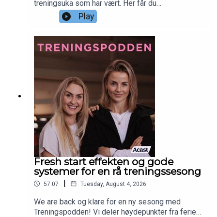
treningsuka som har vært. Her får du
høydepunkter, oppturer og nedturer, små aha-
Play
opplevelser og ærlige innblikk i hvordan
treningshverdagen faktisk ser ut. Ukas
treningsdagbok bærer preg av siste ferieuke for
oss begge med surf og transportøkter i Frankrike,
og kompisøkter med hantler i Kragerø. Noen
skrubbsår og håpløse hotelgym sessions ble det
også. God lytt! Sjekk ut Siljethorstensen.no for å
lære mer om Siljes tjenester, yogakurs og
treningsmuligheter. Sjekk ut Piaseeberg.no for å
sjekke ut Pias tjenester, kurs og
treningsmuligheter.
Fresh start effekten og gode
systemer for en rå treningssesong
|
57:07
Tuesday, August 4, 2026
We are back og klare for en ny sesong med
Treningspodden! Vi deler høydepunkter fra ferien,