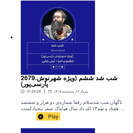
توبا»برای حمایت از ما به لینک حامی‌باش داستان شب
مراجعه کنید :👇🏻
@dastaneshab
hamibash.com/dastaneshab‌#داستان_شب@dastan
eshab
2679.شب شد ششم (ویژه شهرنوش
پارسی‌پور)
|
۱۴۰۵ مرداد ۱۳, سه‌شنبه
01:24:28
ناگهان شب شدسلام رفقا شماره‌ی دو هزار و ششصد
و هفتاد و نهم۱۳ امُرداد سال هولناک صفر پنجپادکست
«#شب_شد»(شماره ششم)سردبیر و اجرا
Play
:«#آرش_بابایی»در شب شد ششم سبب آسمانی
شدن خانم «#شهرنوش_پارسی_پور» و همکاری