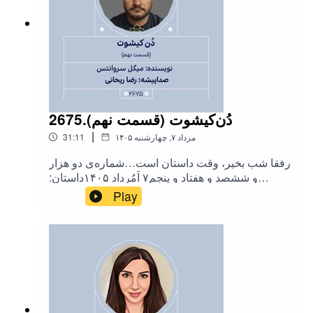
eshab
2675.دُن‌کیشوت (قسمت نهم)
|
۱۴۰۵ مرداد ۷, چهارشنبه
31:11
رفقا شب بخیر، وقت داستان است…شماره‌ی دو هزار
و ششصد و هفتاد و پنجم۷ اَمُرداد ۱۴۰۵داستان:
«#دن_کیشوت»(قسمت نهم)نویسنده:
Play
«#میگل_سروانتس»صداپیشه:
«#رضا_ریحانی»‌موسیقی : «اسکات باکلی، جین
توبا»برای حمایت از ما به لینک حامی‌باش داستان شب
مراجعه کنید :👇🏻
hamibash.com/dastaneshab‌#داستان_شب@dastan
eshab