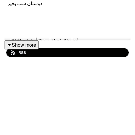
دوستان شب بخیر
شماره‌ی دو هزار و چهارصد و هفدهم
Show more
RSS
۲۱ آبان ۴۰۳
داستان: «#گیله_مرد»
(قسمت سوم)