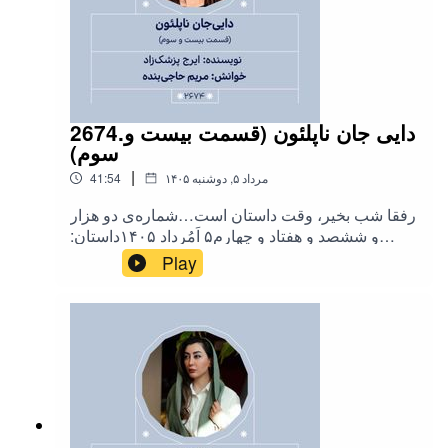
2674.دایی جان ناپلئون (قسمت بیست و
سوم)
|
۱۴۰۵ مرداد ۵, دوشنبه
41:54
رفقا شب بخیر، وقت داستان است…شماره‌ی دو هزار
و ششصد و هفتاد و چهارم۵ اَمُرداد ۱۴۰۵داستان:
«#دایی_جان_ناپلئون»(قسمت بیست و سوم)نویسنده:
Play
«#ایرج_پزشک_زاد»خوانش:
«#مریم_حاجی_بنده»‌موسیقی :«#پرویز_یاحقی
#حسین_علیزاده #محمدرضا_شجریان (شبها ز
اشتیاقت)»برای حمایت از ما به لینک حامی‌باش
داستان شب مراجعه کنید :👇🏻
hamibash.com/dastaneshab‌#داستان_شب@dastan
eshab