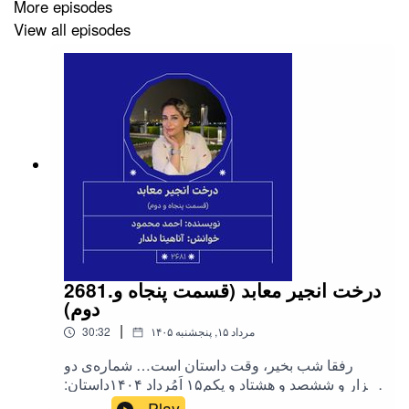
نویسنده: «#بزرگ_علوی»
More episodes
View all episodes
خوانش: «#رضا_ریحانی»‌
موسیقی :«#فرید_سعادتمند (از قطعه داغ نهان،
#محمد_اصفهان) و #فریدون_شهبازیان (از قطعات سریال
کلاه پهلوی) »
2681.درخت انجیر معابد (قسمت پنجاه و
دوم)
|
۱۴۰۵ مرداد ۱۵, پنجشنبه
30:32
رفقا شب بخیر، وقت داستان است… شماره‌ی دو
هزار و ششصد و هشتاد و یکم۱۵ اَمُرداد ۱۴۰۴داستان:
«#درخت_انجیر_معابد»(قسمت پنجاه و دوم)(فصل
Play