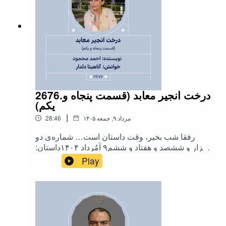
hamibash.com/dastaneshab#داستان_شب@dastan
eshab
2676.درخت انجیر معابد (قسمت پنجاه و
یکم)
|
۱۴۰۵ مرداد ۹, جمعه
28:46
رفقا شب بخیر، وقت داستان است… شماره‌ی دو
هزار و ششصد و هفتاد و ششم۹ اَمُرداد ۱۴۰۴داستان:
«#درخت_انجیر_معابد»(قسمت پنجاه و یکم)(فصل
Play
سوم کتاب)نویسنده: «#احمد_محمود»خوانش:
«#آناهیتا_دلدار»‌موسیقی :«#حسین_بهروزی_نیا
#ناصر_شمه #ابراهیم_معلوف #مرضیه (کعبه
دلها)»برای حمایت از ما به لینک حامی‌باش داستان
شب مراجعه کنید :👇🏻
hamibash.com/dastaneshab#داستان_شب@dastan