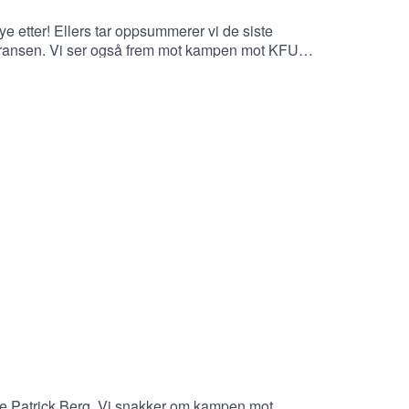
e etter! Ellers tar oppsummerer vi de siste
urransen. Vi ser også frem mot kampen mot KFUM
te Patrick Berg. Vi snakker om kampen mot