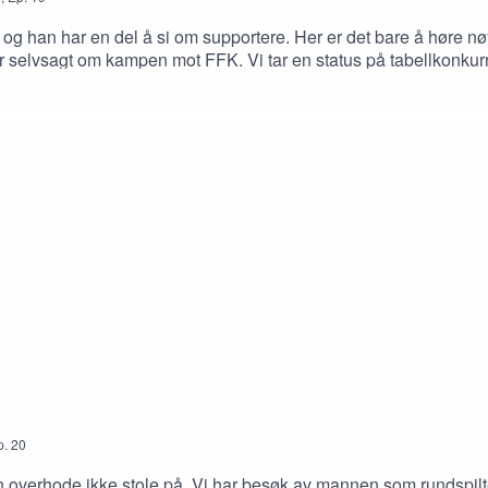
g han har en del å si om supportere. Her er det bare å høre nøy
r selvsagt om kampen mot FFK. Vi tar en status på tabellkonk
p.
20
an overhode ikke stole på. Vi har besøk av mannen som rundspil