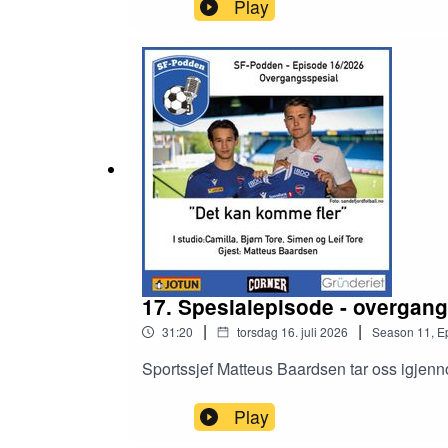
Play
17. Spesialepisode - overgan
|
|
31:20
torsdag 16. juli 2026
Season
11
,
E
Sportssjef Matteus Baardsen tar oss igjen
Play