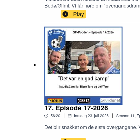
Bodø/Glimt. Vi får høre om "overgangsdra
Play
17. Episode 17-2026
|
|
56:20
torsdag 23. juli 2026
Season
11
,
E
Det blir snakket om de siste overgangene. 