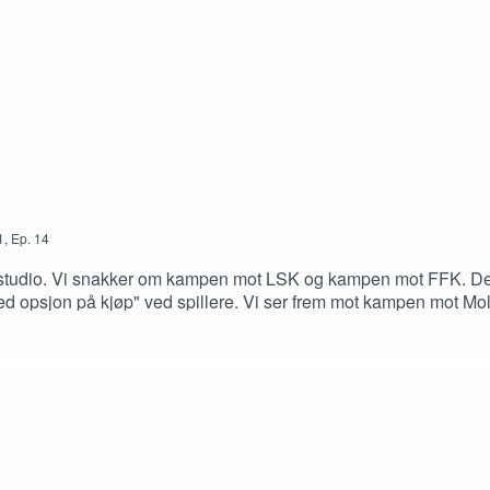
1
,
Ep.
14
 studio. Vi snakker om kampen mot LSK og kampen mot FFK. Det 
n med opsjon på kjøp" ved spillere. Vi ser frem mot kampen mot 