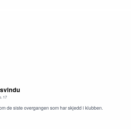
gsvindu
p.
17
nom de siste overgangen som har skjedd i klubben.