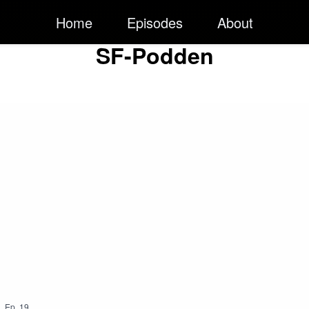
Home
Episodes
About
SF-Podden
1
,
Ep.
19