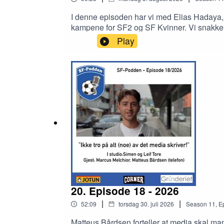
I denne episoden har vi med Elias Hadaya, o
kampene for SF2 og SF Kvinner. Vi snakke
på fredag.
Play
20. Episode 18 - 2026
|
|
52:09
torsdag 30. juli 2026
Season
11
,
E
Matteus Bårdsen forteller at media skal m