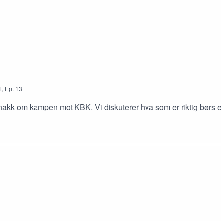
1
,
Ep.
13
ir snakk om kampen mot KBK. Vi diskuterer hva som er riktig bør