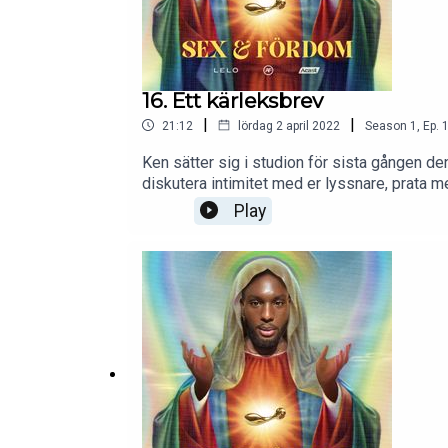
16. Ett kärleksbrev
|
|
21:12
lördag 2 april 2022
Season
1
,
Ep.
Ken sätter sig i studion för sista gången den
diskutera intimitet med er lyssnare, prata 
that's for sure!Följ podden på @x.fordom Ma
Play
produceras av AF Produktion, en produktion