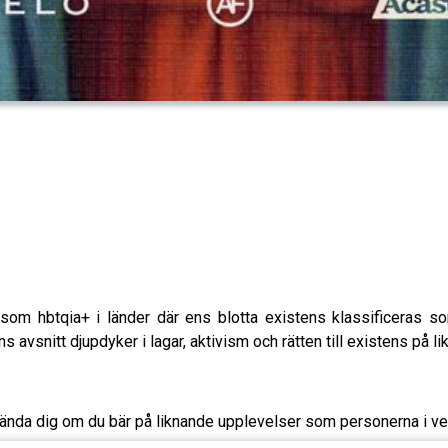
 som hbtqia+ i länder där ens blotta existens klassificeras so
vsnitt djupdyker i lagar, aktivism och rätten till existens på lika
ända dig om du bär på liknande upplevelser som personerna i ve