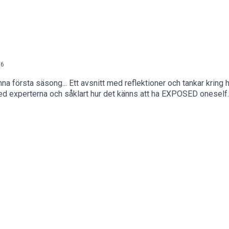
16
na första säsong... Ett avsnitt med reflektioner och tankar kring 
med experterna och såklart hur det känns att ha EXPOSED oneself
ila din confession till sex.fordom@gmail.com och kom ihåg, vi k
 som har möjliggjorts av LELO