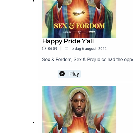
Happy Pride Y'all
|
06:59
lördag 6 augusti 2022
Play