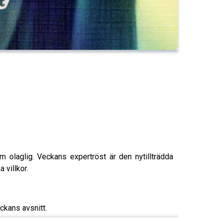
m olaglig. Veckans expertröst är den nytillträdda
 villkor.
ckans avsnitt.