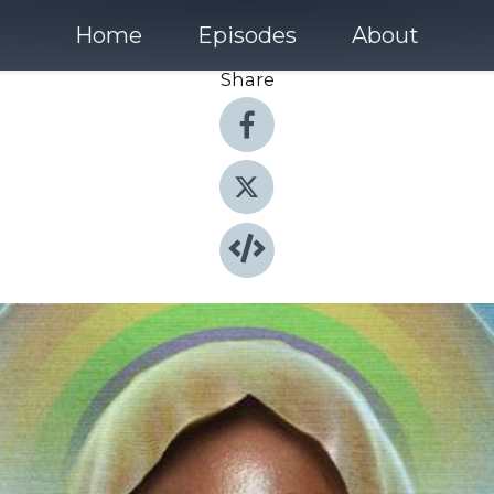
Home
Episodes
About
Share