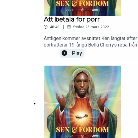
Att betala för porr
|
48:40
fredag 25 mars 2022
Äntligen kommer avsnittet Ken längtat efter
porträtterar 19-åriga Bella Cherrys resa från S
podden på @x.fordom Maila din confession t
Play
Produktion, en produktion som har möjliggj