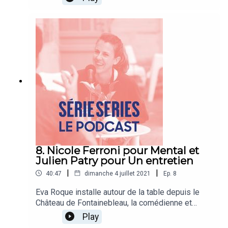
L'art du crime. Pour plonger dans cette
problématique, il reçoit les comédiens principaux
Éléonore Bernheim et Nicolas Gob, le scénariste
Pierre-Yve Mora et le producteur Arnaud de
Crémiers.
8. Nicole Ferroni pour Mental et
Julien Patry pour Un entretien
|
|
40:47
dimanche 4 juillet 2021
Ep.
8
Eva Roque installe autour de la table depuis le
Château de Fontainebleau, la comédienne et
humoriste Nicole Ferroni pour son rôle dans
Play
Mental et Julien Patry le réalisateur de "Un