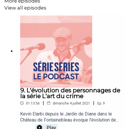
More episodes
View all episodes
9. L'évolution des personnages de
la série L'art du crime
|
|
01:13:56
dimanche 4 juillet 2021
Ep.
9
Kevin Elarbi depuis le Jardin de Diane dans le
Château de Fontainebleau évoque l'évolution des
personnages au fil des saisons à travers la série
Play