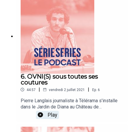
scénariste & réalisateur et Sébastien Folin,
producteur.
6. OVNI(S) sous toutes ses
coutures
|
|
44:57
vendredi 2 juillet 2021
Ep.
6
Pierre Langlais journaliste à Télérama s'installe
dans le Jardin de Diana au Château de
Fontainebleau pour retracer l'histoire de la série
Play
OVNI(s). Il est entouré des deux créateurs, et
scénaristes Clémence Dargent et Martin Douaire.