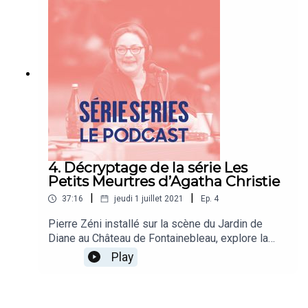
4. Décryptage de la série Les
Petits Meurtres d’Agatha Christie
|
|
37:16
jeudi 1 juillet 2021
Ep.
4
Pierre Zéni installé sur la scène du Jardin de
Diane au Château de Fontainebleau, explore la
série Les Petits Meurtres d'Agatha Christie en
Play
compagnie de la comédienne Émilie Gavois-Khan
et la scénariste Éliane Montane.