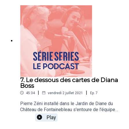
entretien".
7. Le dessous des cartes de Diana
Boss
|
|
45:34
vendredi 2 juillet 2021
Ep.
7
Pierre Zéni installé dans le Jardin de Diane du
Château de Fontainebleau s'entoure de l'équipe
de la série Diana Boss pour en dévoiler toutes
Play
les facettes aux côtés de Moon A, comédienne &
rappeuse, Marion Seclin, scénariste, Niels Rahou