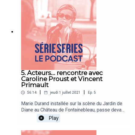
5. Acteurs… rencontre avec
Caroline Proust et Vincent
Primault
|
|
56:14
jeudi 1 juillet 2021
Ep.
5
Marie Durand installée sur la scène du Jardin de
Diane au Château de Fontainebleau, passe devant
et derrière la caméra avec Caroline
Play
Proust, comédienne engagée et Vincent Primault,
comédien et réalisateur.