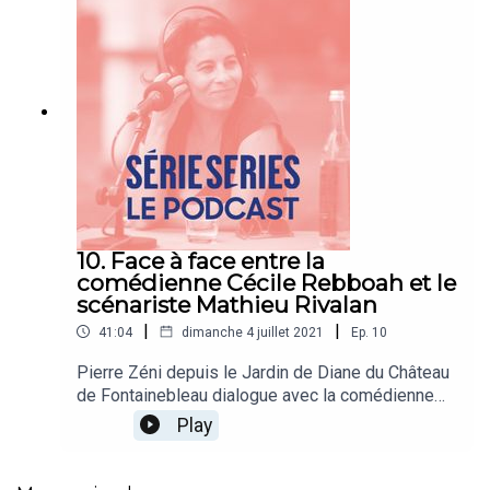
10. Face à face entre la
comédienne Cécile Rebboah et le
scénariste Mathieu Rivalan
|
|
41:04
dimanche 4 juillet 2021
Ep.
10
Pierre Zéni depuis le Jardin de Diane du Château
de Fontainebleau dialogue avec la comédienne
Cécile Rebboah (Fais pas ci Fais pas ça, Les
Play
bracelets rouges...) et le scénariste Mathieu
Rivalan (L'école de la vie...).