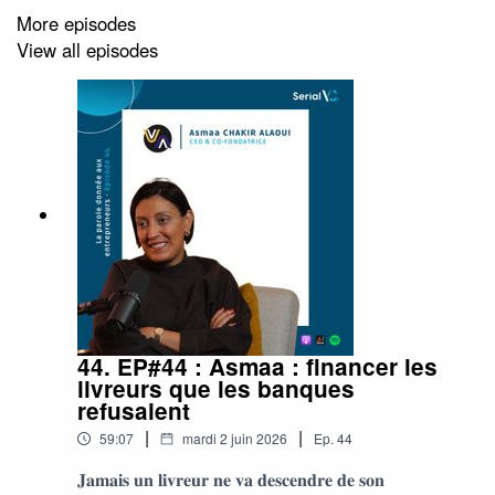
More episodes
partagent ce qui marche — et surtout ce qui ne marche
View all episodes
pas.
En rentrant en France, le décalage est évident.
Les événements sont bien organisés.
Mais très codifiés.
Et souvent peu propices aux échanges réels.
44. EP#44 : Asmaa : financer les
Alors Martin décide de faire simple :
livreurs que les banques
refusaient
recréer ce qu’il a vécu là-bas.
|
|
59:07
mardi 2 juin 2026
Ep.
44
𝐉𝐚𝐦𝐚𝐢𝐬 𝐮𝐧 𝐥𝐢𝐯𝐫𝐞𝐮𝐫 𝐧𝐞 𝐯𝐚 𝐝𝐞𝐬𝐜𝐞𝐧𝐝𝐫𝐞 𝐝𝐞 𝐬𝐨𝐧