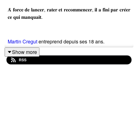
𝐀̀ 𝐟𝐨𝐫𝐜𝐞 𝐝𝐞 𝐥𝐚𝐧𝐜𝐞𝐫, 𝐫𝐚𝐭𝐞𝐫 𝐞𝐭 𝐫𝐞𝐜𝐨𝐦𝐦𝐞𝐧𝐜𝐞𝐫, 𝐢𝐥 𝐚 𝐟𝐢𝐧𝐢 𝐩𝐚𝐫 𝐜𝐫𝐞́𝐞𝐫
𝐜𝐞 𝐪𝐮𝐢 𝐦𝐚𝐧𝐪𝐮𝐚𝐢𝐭.
Martin Cregut
entreprend depuis ses 18 ans.
Show more
Il lance des projets.
RSS
Certains durent.
D’autres s’arrêtent.
À San Francisco, Martin découvre un environnement
totalement différent.
Des fondateurs qui se retrouvent après le boulot,
discutent librement,