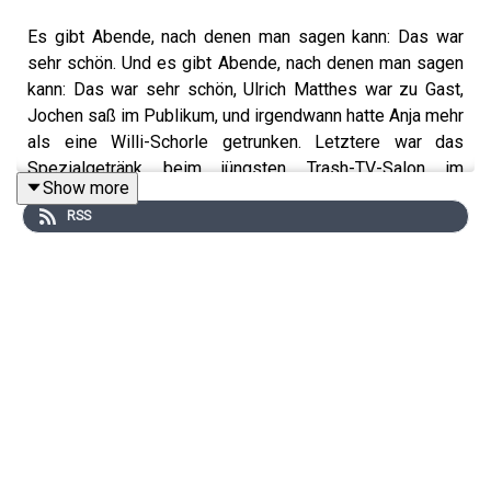
Es gibt Abende, nach denen man sagen kann: Das war
sehr schön. Und es gibt Abende, nach denen man sagen
kann: Das war sehr schön, Ulrich Matthes war zu Gast,
Jochen saß im Publikum, und irgendwann hatte Anja mehr
als eine Willi-Schorle getrunken. Letztere war das
Spezialgetränk beim jüngsten Trash-TV-Salon im
Show more
Deutschen Theater, ein Wermut Tonic zu Ehren von „Vier
RSS
gegen Willi“ mit Mike Krüger, jener Sendung, die ältere,
frühfernsehende und als Kind etwas zu medienautonom
aufgewachsene Menschen vielleicht noch kennen. Anja
und Jochen lassen den Abend Revue passieren und
sprechen über erste trash-ähnliche Elemente im einst so
würdevoll scheinenden Unterhaltungsfernsehen der
Damals-Zeit.
Anschließend wird Folge fünf von „Prominent getrennt“