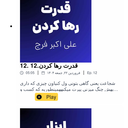
12. 12.قدرت رها کردن
|
|
12
Ep.
۱۴۰۴ فروردین ۲۲, جمعه
05:05
شجاعت یعنی گاهی بتونی ول کنیاون چیزی که داری
بهش چنگ میزنی پیرت میکنههمینطوریه که کسب و
کارتو ول میکنیرهاش کن رفیق، کار درستو در کسب و
Play
کارت انجام بده و رهاش کن