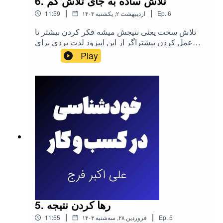
6. تلاش ساده به جای تلاش کم
|
|
6
Ep.
۱۴۰۳ اردیبهشت ۲, یکشنبه
11:59
تلاش سخت یعنی نتیجش میشه فکر کردن بیشتر تا
عمل کردن بیشتراگر از این اپیزود لذت بردی برای
دوستان درجه یکت ارسال کن که تلاش سادرو
Play
جایگزین تلاش کم کننkhateyek.com
5. رها کردن نتیجه
|
|
5
Ep.
۱۴۰۳ فروردین ۲۸, سه‌شنبه
11:55