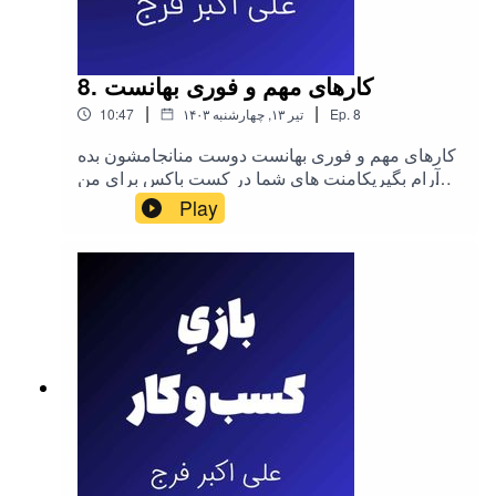
8. کارهای مهم و فوری بهانست
|
|
8
Ep.
۱۴۰۳ تیر ۱۳, چهارشنبه
10:47
کارهای مهم و فوری بهانست دوست منانجامشون بده
تا آرام بگیریکامنت های شما در کست باکس برای من
بسیار ارزشمند.کامل میخونم و پاسخ میدم
Play