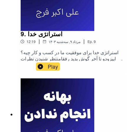
9. استراتژی خدا
|
|
9
Ep.
۱۴۰۳ مرداد ۹, سه‌شنبه
12:19
استراتژی خدا برای موفقیت ما در کسب و کار چیه؟
این اپیزودو تا آخر گوش بدید رفقامنتظر شنیدن نظرات
شما در چنل کست باکس
Play
هستم.https://castbox.fm/channel/id6105581?
country=us