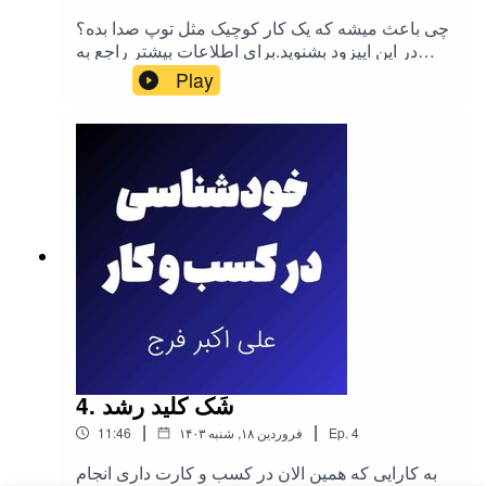
چی باعث میشه که یک کار کوچیک مثل توپ صدا بده؟
در این اپیزود بشنوید.برای اطلاعات بیشتر راجع به
اشتراک همسفر روی لینک زیر کلیک
Play
کنیدhttps://khateyek.com/product/%D8%A7%D8
%B4%D8%AA%D8%B1%D8%A7%DA%A9-
%D9%87%D9%85%D8%B3%D9%81%D8%B1/
4. شَک کلید رشد
|
|
4
Ep.
۱۴۰۳ فروردین ۱۸, شنبه
11:46
به کارایی که همین الان در کسب و کارت داری انجام