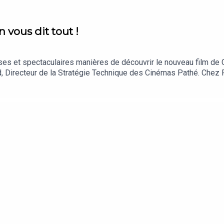
vous dit tout !
s et spectaculaires manières de découvrir le nouveau film de C
 Directeur de la Stratégie Technique des Cinémas Pathé. Chez Pa
re absolument démentiel !Ce podcast est animé par Alexis Audr
Audren. Identité sonore : Josselin Bordat.