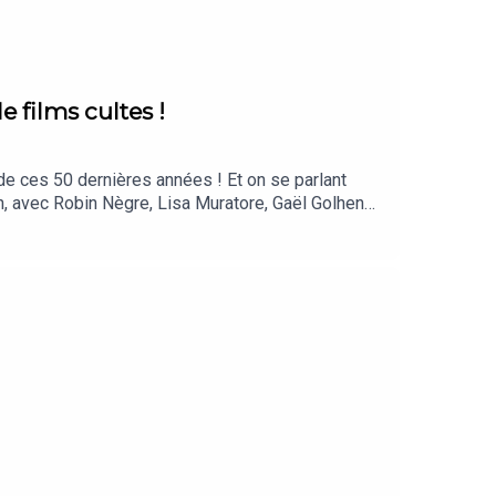
 films cultes !
de ces 50 dernières années ! Et on se parlant
, avec Robin Nègre, Lisa Muratore, Gaël Golhen
Audren. Réalisation : Thomas Plé. Identité