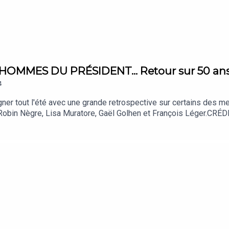
OMMES DU PRÉSIDENT... Retour sur 50 ans d
4
r tout l'été avec une grande retrospective sur certains des me
Robin Nègre, Lisa Muratore, Gaël Golhen et François Léger.CRÉ
Audren. Réalisation : Thomas Plé. Identité sonore : Josselin Bord