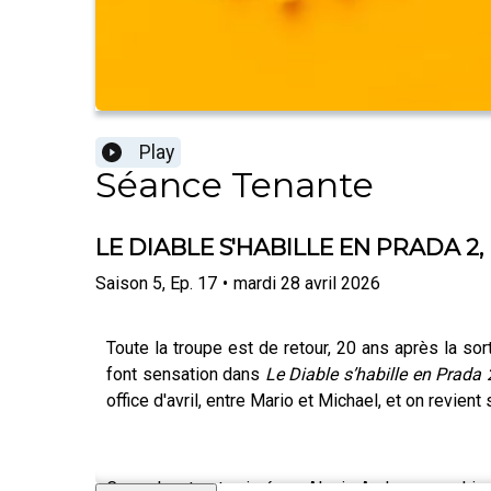
Play
Séance Tenante
LE DIABLE S'HABILLE EN PRADA 2, le
Saison
5
,
Ep.
17
•
mardi 28 avril 2026
Toute la troupe est de retour, 20 ans après la so
font sensation dans
Le Diable s’habille en Prada 
office d'avril, entre Mario et Michael, et on revien
Ce podcast est animé par Alexis Audren, avec Lis