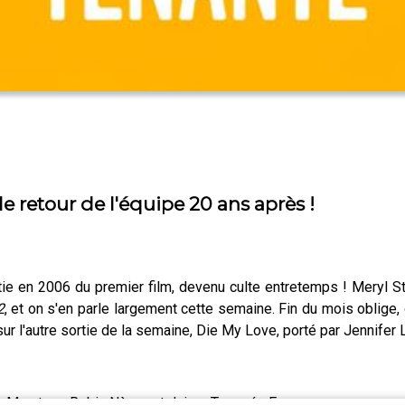
 retour de l'équipe 20 ans après !
rtie en 2006 du premier film, devenu culte entretemps ! Meryl S
2
, et on s'en parle largement cette semaine. Fin du mois oblige
t sur l'autre sortie de la semaine, Die My Love, porté par Jennife
a Muratore, Robin Nègre et Jaime Tarrazón Escura.