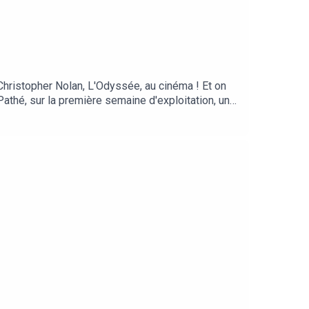
hristopher Nolan, L'Odyssée, au cinéma ! Et on
thé, sur la première semaine d'exploitation, un
en.CRÉDITS - Séance Tenante est un podcast des