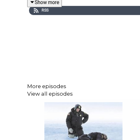
Show more
RSS
CRÉDITS Séance Tenante est un podcast des Cinémas
More episodes
View all episodes