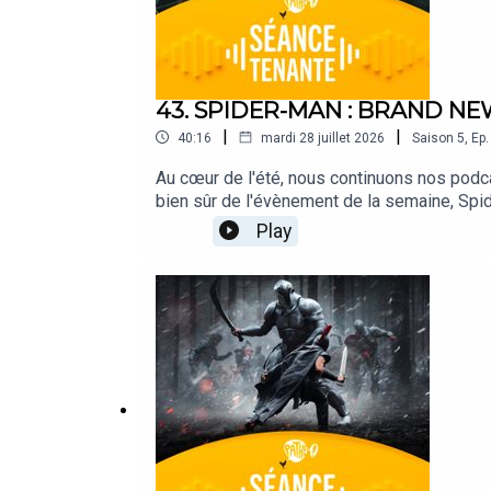
43. SPIDER-MAN : BRAND NEW DA
|
|
40:16
mardi 28 juillet 2026
Saison
5
,
Ep.
Au cœur de l'été, nous continuons nos podca
bien sûr de l'évènement de la semaine, Spi
et François Léger.CRÉDITS - Séance Tenante 
Play
sonore : Josselin Bordat.