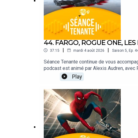
44. FARGO, ROGUE ONE, LES H
|
|
37:15
mardi 4 août 2026
Saison
5
,
Ep.
4
Séance Tenante continue de vous accompagne
podcast est animé par Alexis Audren, avec 
Cinémas Pathé. Direction de projet : Alexis 
Play