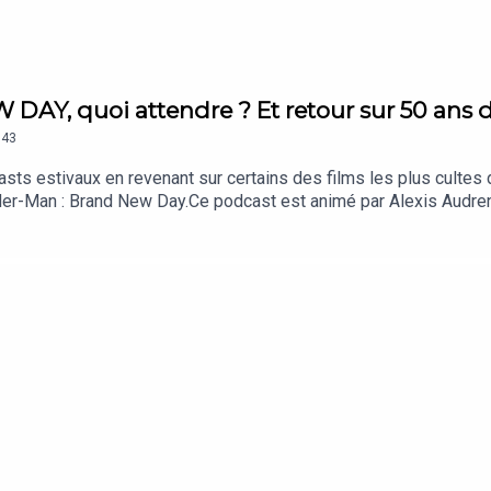
Y, quoi attendre ? Et retour sur 50 ans de
43
sts estivaux en revenant sur certains des films les plus cultes 
der-Man : Brand New Day.Ce podcast est animé par Alexis Audren
est un podcast des Cinémas Pathé. Direction de projet : Alexis 