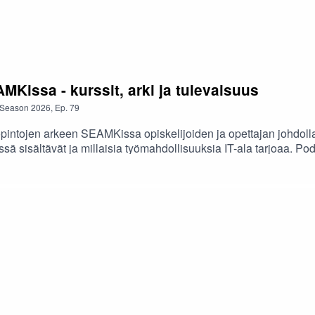
MKissa - kurssit, arki ja tulevaisuus
Season
2026
,
Ep.
79
opintojen arkeen SEAMKissa opiskelijoiden ja opettajan johdoll
ä sisältävät ja millaisia työmahdollisuuksia IT-ala tarjoaa. Pod