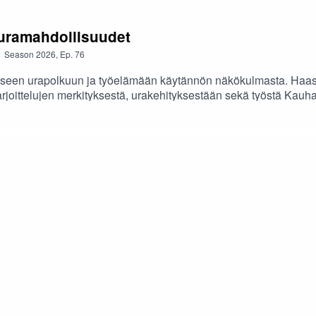
 uramahdollisuudet
Season
2026
,
Ep.
76
iseen urapolkuun ja työelämään käytännön näkökulmasta. Haa
rjoittelujen merkityksestä, urakehityksestään sekä työstä Kauha
tkailualaa ja paikallisopastoimintaa, ja millaisia vinkkejä Sonj