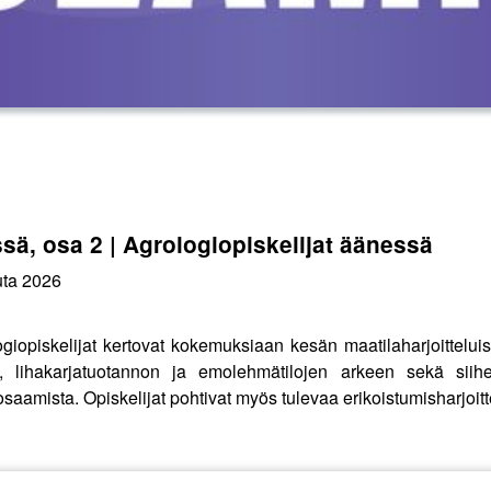
sä, osa 2 | Agrologiopiskelijat äänessä
uta 2026
giopiskelijat kertovat kokemuksiaan kesän maatilaharjoittelu
jen, lihakarjatuotannon ja emolehmätilojen arkeen sekä siihe
osaamista. Opiskelijat pohtivat myös tulevaa erikoistumisharjoi