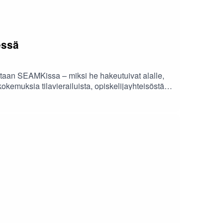
essä
taan SEAMKissa – miksi he hakeutuivat alalle,
okemuksia tilavierailuista, opiskelijayhteisöstä,
akavat myös käytännön vinkkejä opintoihin ja