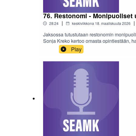
76. Restonomi - Monipuoliset
|
|
28:24
keskiviikkona 18. maaliskuuta 2026
Jaksossa tutustutaan restonomin monipuol
Sonja Kreko kertoo omasta opintiestään, ha
kuullaan, miten restonomiopinnot tukevat ma
Play
tekstivastine »