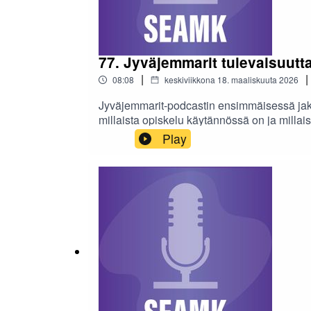
77. Jyväjemmarit tulevaisuutt
|
|
08:08
keskiviikkona 18. maaliskuuta 2026
Jyväjemmarit‑podcastin ensimmäisessä jaks
millaista opiskelu käytännössä on ja millais
yrittäjyyteen painottuvista opinnoista sekä s
Play
tulevaisuuden uraan maatalousalalla. Podca