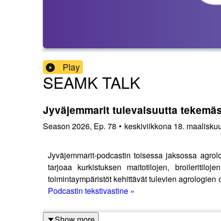
Play
SEAMK TALK
Jyväjemmarit tulevaisuutta tekemäs
Season
2026
,
Ep.
78
•
keskiviikkona 18. maalisku
Jyväjemmarit‑podcastin toisessa jaksossa agrolo
tarjoaa kurkistuksen maitotilojen, broileritilo
toimintaympäristöt kehittävät tulevien agrologien 
Podcastin tekstivastine »
Show more