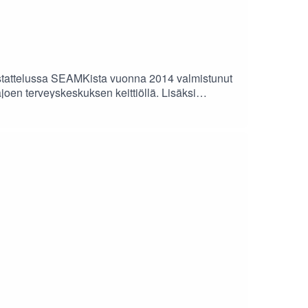
stattelussa SEAMKista vuonna 2014 valmistunut
joen terveyskeskuksen keittiöllä. Lisäksi
a antaa alasta kiinnostuneille. Podcastin