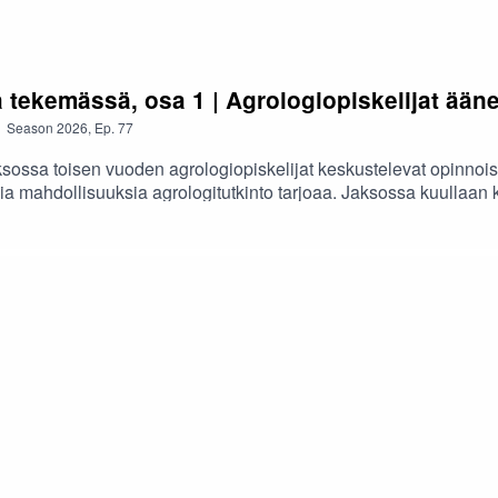
a tekemässä, osa 1 | Agrologiopiskelijat ään
Season
2026
,
Ep.
77
ossa toisen vuoden agrologiopiskelijat keskustelevat opinnois
ia mahdollisuuksia agrologitutkinto tarjoaa. Jaksossa kuullaan k
iitä, millaisille ihmisille agrologiopinnot sopivat. Opiskelijat j
stin tekstivastine »