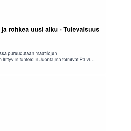
a rohkea uusi alku - Tulevaisuus
ossa pureudutaan maatilojen
ttyviin tunteisiin.Juontajina toimivat Päivi
a mukaan työkykyneuvoja Johanna Lehtonen
an, miten sukupolvenvaihdos vaikuttaa
ossa annetaan konkreettisia vinkkejä siihen,
jakso tarjoaa tukea, oivalluksia ja