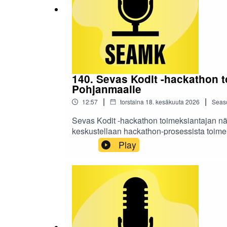
140. Sevas Kodit -hackathon t
Pohjanmaalle
|
|
12:57
torstaina 18. kesäkuuta 2026
Seas
Sevas Kodit -hackathon toimeksiantajan nä
keskustellaan hackathon-prosessista toimeks
kannattiko lähteä mukaan. Studiossa on Sam
Play
ammattikorkeakoululta.Podcastin tekstivast
Pohjanmaalle -hanketta, jota toteuttavat Se
käsikirjoitus: työryhmä Sini Karjalainen (SE
tekstivastine: Satu Metsomäki; SEAMK Jing