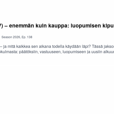
) – enemmän kuin kauppa: luopumisen kipu j
Season
2026
,
Ep.
138
 – ja mitä kaikkea sen aikana todella käydään läpi? Tässä jaks
lmasta: päätöksiin, vastuuseen, luopumiseen ja uusiin alkuun lii
na Rauha (SEAMK), ja keskusteluun tuovat asiantuntemuksens
panuusvastaava Mika Koivupuisto (SEAMK). Jaksossa tarkastella
teen – niin luopujan kuin jatkajankin näkökulmasta.Lisäksi jaks
SPV – kannattaa toteuttaa hallitusti ja kestävällä tavalla. Tämä 
rittäjyyden murroskohdat koskettavat.Podcastin tekstivastine »