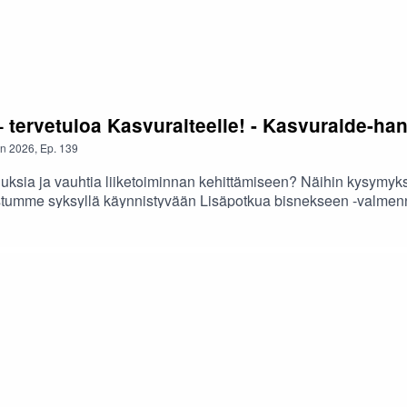
– tervetuloa Kasvuraiteelle! - Kasvuraide-ha
n
2026
,
Ep.
139
uuksia ja vauhtia liiketoiminnan kehittämiseen? Näihin kysymyks
tumme syksyllä käynnistyvään Lisäpotkua bisnekseen -valmennu
tekstivastine »Kasvuraide auttaa Ilmajoen, Isojoen, Karijoen, K
 osarahoittama, ja sitä hallinnoi Seinäjoen ammattikorkeakou
ja Miska Rossinen-Kaihlamäki, Seinäjoen ammattikorkeakoulu.