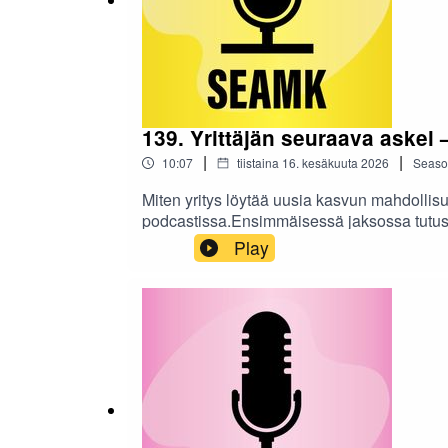
139. Yrittäjän seuraava askel 
|
|
10:07
tiistaina 16. kesäkuuta 2026
Seaso
Miten yritys löytää uusia kasvun mahdollis
podcastissa.Ensimmäisessä jaksossa tutus
yritysten kasvua ja uudistumista.Podcastin 
Play
kasvun polulla. Hanke on Euroopan unionin
tuotanto:Tarja Sandvik, Taina Rautakoski 