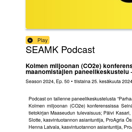
Play
SEAMK Podcast
Kolmen miljoonan (CO2e) konferenssi
maanomistajien paneelikeskustelu
Season
2024
,
Ep.
50
•
tiistaina 25. kesäkuuta 202
Podcast on tallenne paneelikeskustelusta ”Parhaat
Kolmen miljoonan (CO2e) konferenssissa Seinäjoe
tietokirjan Maaseudun tulevaisuus; Päivi Kasari,
Slotte, kasvintuotannon asiantuntija, ProAgria Ö
Henna Latvala, kasvintuotannon asiantuntija, Pr