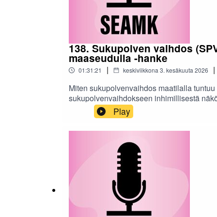
138. Sukupolven vaihdos (SPV
maaseudulla -hanke
|
|
01:31:21
keskiviikkona 3. kesäkuuta 2026
Miten sukupolvenvaihdos maatilalla tuntuu
sukupolvenvaihdokseen inhimillisestä näköku
Kasari (ProAgria Etelä-Pohjanmaa) ja An
Play
(Mela) sekä opiskelijayrittäjyys- ja kump
hyvinvointiin, jaksamiseen ja arjen sujuvuu
miten sukupolvenvaihdos – tuttavallisemmin 
samaistumispintaa kaikille, joita maaseutuy