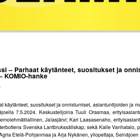
 – Parhaat käytänteet, suositukset ja onnis
 – KOMIO-hanke
4
 käytänteet, suositukset ja onnistumiset, asiantuntijoiden ja ma
lla 7.5.2024. Keskustelijoina Tuuli Orasmaa, erityisasiantunt
 emolehmätilallinen, Jalasjärvi; Kari Laasasenaho, erityisasia
sterbottens Svenska Lantbrukssällskap; sekä Kalle Vanhatalo, p
oAgria Etelä-Pohjanmaa ja Arja Nykänen, yliopettaja, Seinäjoen