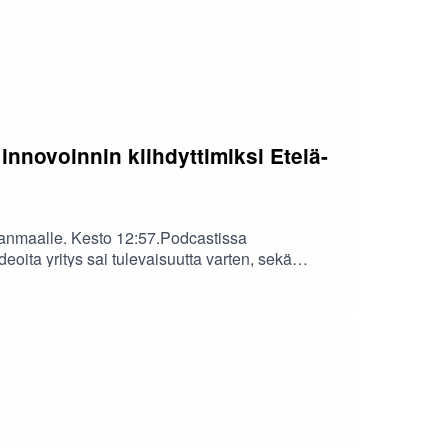
nnovoinnin kiihdyttimiksi Etelä-
janmaalle. Kesto 12:57.Podcastissa
oita yritys sai tulevaisuutta varten, sekä
näjoelta ja Heikki Punkari Seinäjoen
nit innovoinnin kiihdyttimiksi Etelä-
anut Etelä-Pohjanmaan liitto. Podcastin tuotanto:
tus ja jälkikäsittelyt: Sini Karjalainen;