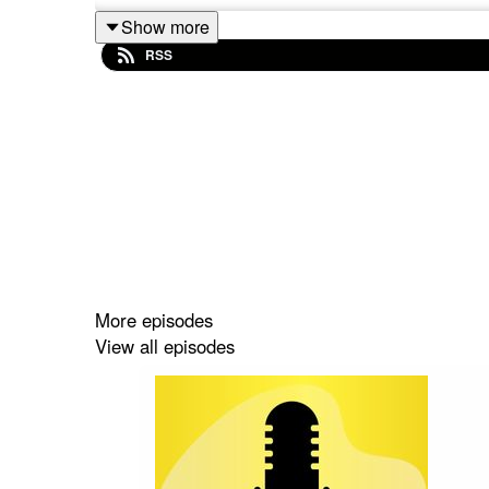
Podcastin tekstivastine »
Show more
RSS
More episodes
View all episodes