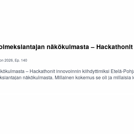
oimeksiantajan näkökulmasta – Hackathonit i
on
2026
,
Ep.
140
kökulmasta – Hackathonit innovoinnin kiihdyttimiksi Etelä-Poh
iantajan näkökulmasta. Millainen kokemus se oli ja millaisia ide
i Siikala Sevas Kodit Oy:n toimitusjohtaja, Anu Portti Into Sei
ine » Podcast on osa Euroopan unionin osarahoittamaa Hackatho
inäjoen ammattikorkeakoulu ja Into Seinäjoki ja jonka on rahoitt
AMK), Anu Portti (Into Seinäjoki), Heikki Punkari (SEAMK); nauhoi
le: JVNI.