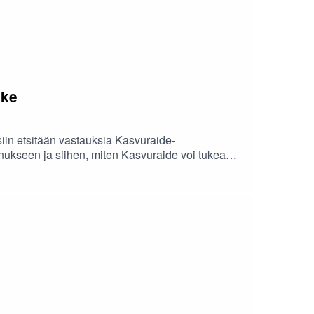
nke
iin etsitään vastauksia Kasvuraide-
kseen ja siihen, miten Kasvuraide voi tukea
auhajoen, Kurikan ja Teuvan yrityksiä vastuullisen
lu.Tervetuloa mukaan kuuntelemaan!Podcastin