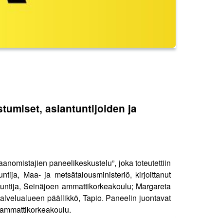
tumiset, asiantuntijoiden ja
anomistajien paneelikeskustelu”, joka toteutettiin
ija, Maa- ja metsätalousministeriö, kirjoittanut
ntuntija, Seinäjoen ammattikorkeakoulu; Margareta
alvelualueen päällikkö, Tapio. Paneelin juontavat
 ammattikorkeakoulu.