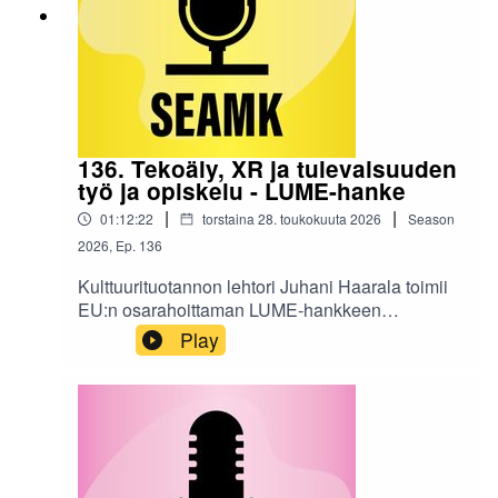
palautumiseen.Jakso tarjoaa käytännönläheisiä
näkökulmia ja oivalluksia, jotka auttavat
pysähtymään oman jaksamisen äärelle –
ajoissa.Podcastin tuotanto: Päivi Kasari ja Anna
Rauha (SEAMK)Podcastin tekstivastine »
136. Tekoäly, XR ja tulevaisuuden
työ ja opiskelu - LUME-hanke
|
|
01:12:22
torstaina 28. toukokuuta 2026
Season
2026
,
Ep.
136
Kulttuurituotannon lehtori Juhani Haarala toimii
EU:n osarahoittaman LUME-hankkeen
asiantuntijana. Hankkeessa kehitetään luovien
Play
alojen toimijoiden digitaalista osaamista web3-
ympäristössä. Tässä podcastissa hän
keskustelee SEAMKin TKI-asiantuntijoiden
kanssa laajennetusta todellisuudesta (XR),
tekoälyn käytöstä arjessa ja työelämän sekä
opiskelun murroksesta. Jakso pureutuu mm.
Gaussian Splattingiin, tekoälyllä kirjoitettuun