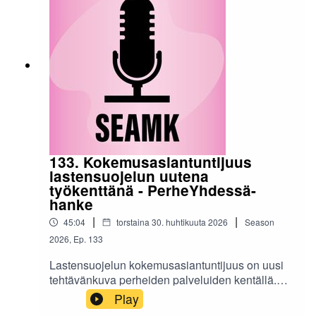
kokemusasiantuntijuus muuttaa työyhteisöjä.
Suuntaamme ajatusta myös tulevaan, kuinka
tehtävänkuva kehittyy ja onko kyseessä sittenkin
vain tarpeellinen vaihe?Podcastin tekstivastine
»Podcast on toteutettu Perheiden
jälleenyhdistäminen ja kokemustoimijuus
monitoimijaisessa lastensuojelussa -hankkeen
toimesta. Hanke on Euroopan Unionin
osarahoittama.Podcastin tekijät:Fanny
NortamoTino Virtaniemi
133. Kokemusasiantuntijuus
lastensuojelun uutena
työkenttänä - PerheYhdessä-
hanke
|
|
45:04
torstaina 30. huhtikuuta 2026
Season
2026
,
Ep.
133
Lastensuojelun kokemusasiantuntijuus on uusi
tehtävänkuva perheiden palveluiden kentällä.
Mitä kokemusasiantuntijuus tuo asiakkuuteen,
Play
millaisia valmiuksia yhteistyö edellyttää