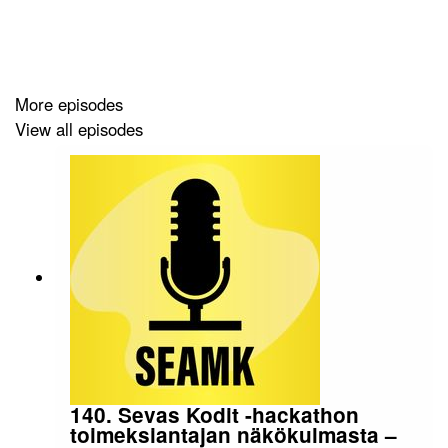
ammattikorkeakoulun kanssa.
Tulevaisuuden ilmastoviisas maataloustuotanto Etelä-
Pohjanmaalla -hanke on Maa- ja
metsätalousministeriön rahoittama, ja se kuuluu Hiilestä
More episodes
kiinni –ilmastotoimenpidekokonaisuuteen. Hanketta
View all episodes
toteuttaa Seinäjoen ammattikorkeakoulu ja Kurikan
kaupunki.
Lisää tietoa hankkeista sekä sosiaalisen median
kanavat:
TIME:
https://projektit.seamk.fi/kestavat-
ruokaratkaisut/tulevaisuuden-ilmastoviisas-
maataloustuotanto-etela-pohjanmaalla-time/
Ilmastosoturit:
https://www.proagria.fi/hankkeet/ilmastosoturi
hanke
140. Sevas Kodit -hackathon
SeAMK Jingle:
Joni-Petteri Tuhkanen
toimeksiantajan näkökulmasta –