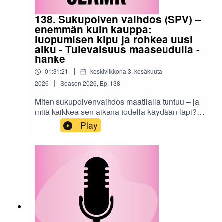
Kaihlamäki, Seinäjoen ammattikorkeakoulu.
138. Sukupolven vaihdos (SPV) –
enemmän kuin kauppa:
luopumisen kipu ja rohkea uusi
alku - Tulevaisuus maaseudulla -
hanke
|
01:31:21
keskiviikkona 3. kesäkuuta
|
2026
Season
2026
,
Ep.
138
Miten sukupolvenvaihdos maatilalla tuntuu – ja
mitä kaikkea sen aikana todella käydään läpi?
Tässä jaksossa pureudutaan maatilojen
Play
sukupolvenvaihdokseen inhimillisestä
näkökulmasta: päätöksiin, vastuuseen,
luopumiseen ja uusiin alkuun liittyviin
tunteisiin.Juontajina toimivat Päivi Kasari
(ProAgria Etelä-Pohjanmaa) ja Anna Rauha
(SEAMK), ja keskusteluun tuovat
asiantuntemuksensa mukaan työkykyneuvoja
Johanna Lehtonen (Mela) sekä
opiskelijayrittäjyys- ja kumppanuusvastaava