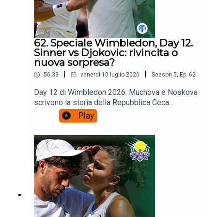
62. Speciale Wimbledon, Day 12.
Sinner vs Djokovic: rivincita o
nuova sorpresa?
|
|
56:33
venerdì 10 luglio 2026
Season
5
,
Ep.
62
Day 12 di Wimbledon 2026. Muchova e Noskova
scrivono la storia della Repubblica Ceca
centrando il primo derby in finale Slam di una
Play
nazione con 10 milioni di abitanti: la celebrazione
- ancora una volta - della miglior scuola tennistica
femminile. Ampio spazio però anche a Coco
Gauff e a 'quella' smorzata. Poi, naturalmente, la
preview tattica di Sinner-Djokovic e Zverev-
Feery.Poi le vostre domande:
schiaffoalvolo@gmail.com