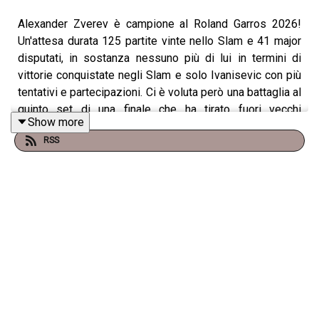
Alexander Zverev è campione al Roland Garros 2026!
Un'attesa durata 125 partite vinte nello Slam e 41 major
disputati, in sostanza nessuno più di lui in termini di
vittorie conquistate negli Slam e solo Ivanisevic con più
tentativi e partecipazioni. Ci è voluta però una battaglia al
quinto set di una finale che ha tirato fuori vecchi
Show more
fantasmi. Di lui, del suo successo e di Flavio Cobolli,
RSS
autore di un gran torneo ma che forse è mancato davvero
sul più bello.
Per le vostre domande:
domande@schiaffoalvolo.com