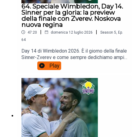
64. Speciale Wimbledon, Day 14.
Sinner per la gloria: la preview
della finale con Zverev. Noskova
nuova regina
|
|
47:20
domenica 12 luglio 2026
Season
5
,
Ep.
64
Day 14 di Wimbledon 2026. È il giorno della finale
Sinner-Zverev e come sempre dedichiamo ampio
spazio alla preview della partita, ma ancor prima
Play
di quello ripartiamo dalla pazza finale tra
Muchova e Noskova che ha visto quest'ultima
trionfare dopo essersi vista annullare 5 match
point nel secondo set. Tutto quello che c'è da
sapere sulla finale femminile e su quella
maschile.Poi le vostre domande:
schiaffoalvolo@gmail.com