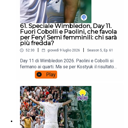
61. Speciale Wimbledon, Day 11.
Fuori Cobolli e Paolini, che favola
per Fery! Semi femminili: chi sarà
più fredda?
|
|
52:30
giovedì 9 luglio 2026
Season
5
,
Ep.
61
Day 11 di Wimbledon 2026. Paolini e Cobolli si
fermano ai quarti. Ma se per Kostyuk il risultato
era anche pronosticabile, decisamente meno lo
Play
era per Fery. Il britannico è la prima - e unica -
wild card dopo Ivanisevic nel 2001 a spingersi
qui a Wimbledon così avanti nel torneo. Tanti suoi
meriti; ma anche i problemi messi in mostra da
Cobolli che ha detto di dover "imparare a gestire
meglio" le partite in cui è favorito. Nel mentre oggi
si giocano le semifinali femminili: chi è la vera
favorita?Poi le vostre domande:
schiaffoalvolo@gmail.com