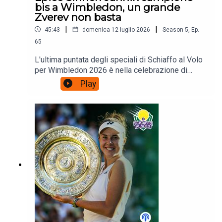
bis a Wimbledon, un grande
Zverev non basta
|
|
45:43
domenica 12 luglio 2026
Season
5
,
Ep.
65
L'ultima puntata degli speciali di Schiaffo al Volo
per Wimbledon 2026 è nella celebrazione di
Jannik Sinner, che vince una finale con Zverev
Play
forse più complicata del previsto. Per due set il
tedesco gioca infatti probabilmente ciò che è
stato il suo miglior tennis, ma anche questo non
basta. Sinner fa ancora una volta la storia del
tennis italiano e setta una stagione che con 5
titoli Masters 1000 su 5 e uno Slam è già
eccellenza assoluta.Poi le vostre domande:
schiaffoalvolo@gmail.com