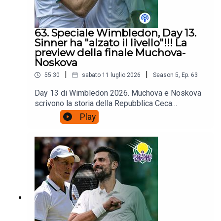
63. Speciale Wimbledon, Day 13.
Sinner ha "alzato il livello"!!! La
preview della finale Muchova-
Noskova
|
|
55:30
sabato 11 luglio 2026
Season
5
,
Ep.
63
Day 13 di Wimbledon 2026. Muchova e Noskova
scrivono la storia della Repubblica Ceca
centrando il primo derby in finale Slam di una
Play
nazione con 10 milioni di abitanti: la celebrazione
- ancora una volta - della miglior scuola tennistica
femminile. Ampio spazio però anche a Coco
Gauff e a 'quella' smorzata. Poi, naturalmente, la
preview tattica di Sinner-Djokovic e Zverev-
Feery.Poi le vostre domande:
schiaffoalvolo@gmail.com