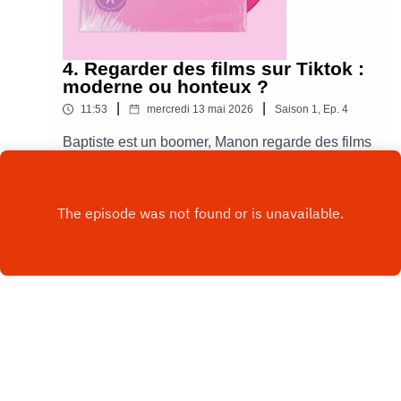
4. Regarder des films sur Tiktok :
moderne ou honteux ?
|
|
11:53
mercredi 13 mai 2026
Saison
1
,
Ep.
4
Baptiste est un boomer, Manon regarde des films
sur Tiktok et Raphaëlle a regardé The Shining
une bonne centaine de fois 🤓Suivez-nous sur
Play
Intagram @acastfrSuivez-nous sur Youtube
@AcastFrance
Copyright
Acast France