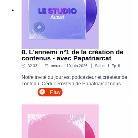
8. L'ennemi n°1 de la création de
contenus - avec Papatriarcat
|
|
32:33
mercredi 10 juin 2026
Saison
1
,
Ep.
8
Notre invité du jour est podcasteur et créateur de
contenu !Cédric Rostein de Papatriarcat nous
explique les dessous de son organisation, et
Play
nous donne des clés pour réussir au mieux la
création de contenu !