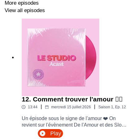
More episodes
View all episodes
12. Comment trouver l'amour ❤️‍🔥
|
|
13:44
mercredi 15 juillet 2026
Saison
1
,
Ep.
12
Un épisode sous le signe de l'amour ❤️ On
revient sur l'évènement De l'Amour et des Slows
de Lisa-Margaux Omri et Elsa Bernard du
Play
fabuleux podcast De l'Amour et du Seum, On