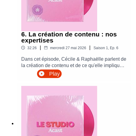
6. La création de contenu : nos
expertises
|
|
32:26
mercredi 27 mai 2026
Saison
1
,
Ep.
6
Dans cet épisode, Cécile & Raphaëlle parlent de
la création de contenu et de ce qu'elle implique :
ses difficultés, ses avantages, ses inconvénients,
Play
les remises en question obligatoires,... En tant
que professionnelles de la création de contenu
en tant que Creator Managers chez Acast, elles
vous offrent leur expertise sur le sujet !