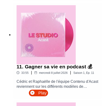
parle d'un épisode poignant du podcast EX...
d'Agathe Lecaron qui a fait pleurer Manon, et on
finit en beauté avec des charades 100% podcast
😎
11. Gagner sa vie en podcast 💰
|
|
33:55
mercredi 8 juillet 2026
Saison
1
,
Ep.
11
Cédric et Raphaëlle de l'équipe Contenu d'Acast
reviennent sur les différents modèles de
monétisation d'un podcast et nous explique tout,
Play
tout, tout ! Comment le monétiser, sous quelle
forme, quels résultats en espérer... Bonne écoute