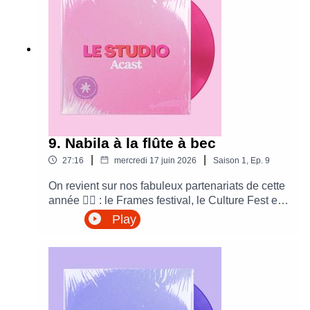
9. Nabila à la flûte à bec
|
|
27:16
mercredi 17 juin 2026
Saison
1
,
Ep.
9
On revient sur nos fabuleux partenariats de cette
année ❤️‍🔥 : le Frames festival, le Culture Fest et
le London Podcast Show !
Play