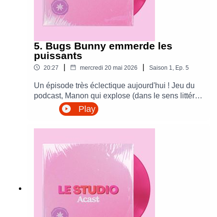
5. Bugs Bunny emmerde les
puissants
|
|
20:27
mercredi 20 mai 2026
Saison
1
,
Ep.
5
Un épisode très éclectique aujourd'hui ! Jeu du
podcast, Manon qui explose (dans le sens littéral
du terme), crush Disney, Frames Festival,
Play
Culture Fest...