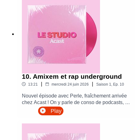
!
10. Amixem et rap underground
|
|
13:21
mercredi 24 juin 2026
Saison
1
,
Ep.
10
Nouvel épisode avec Perle, fraîchement arrivée
chez Acast ! On y parle de conso de podcasts, de
rap underground, d'une anecdote hilarante
Play
d'Amixem et de Baptiste qui n'a toujours pas
lancé son podcast sur Les Beatles...