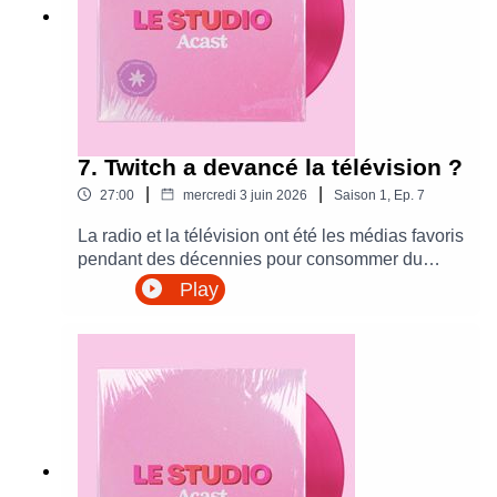
7. Twitch a devancé la télévision ?
|
|
27:00
mercredi 3 juin 2026
Saison
1
,
Ep.
7
La radio et la télévision ont été les médias favoris
pendant des décennies pour consommer du
contenu, de l'actualité au récit de vie en passant
Play
par du pur divertissement. Depuis quelques
années, les réseaux sociaux, les plateformes
vidéo et les podcasts ont pris en ampleur... au
point de remplacer les médias traditionnels ?
Cécile & Manon décortiquent ces interrogations
dans ce nouvel épisode.