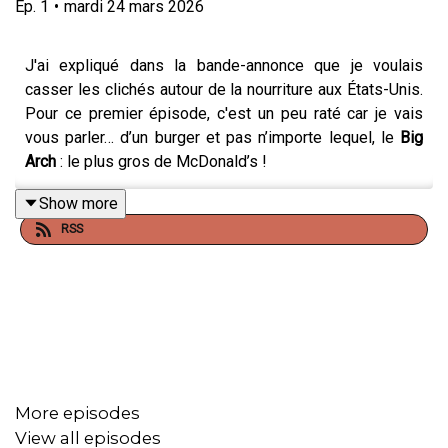
Ep.
1
•
mardi 24 mars 2026
J'ai expliqué dans la bande-annonce que je voulais
casser les clichés autour de la nourriture aux États-Unis.
Pour ce premier épisode, c'est un peu raté car je vais
vous parler… d’un burger et pas n’importe lequel, le
Big
Arch
: le plus gros de McDonald’s !
Show more
RSS
Mais, vous allez voir qu’en décortiquant ce burger, on
peut tenter de raconter un morceau de la société
américaine. C’est ce que j’ai envie de vous proposer
avec
Sauce Américaine
.
Retrouvez les vidéos, les liens et les sources de cet
More episodes
épisode directement sur
SauceAméricaine.com
.
View all episodes