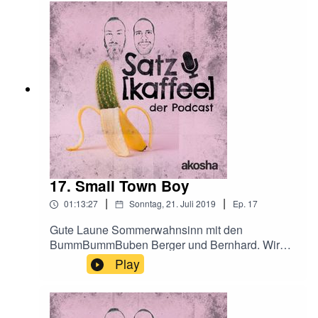
zu den Beatles zum 'main theme' der Folge. Die
Besprechung der zweiten Demokraten-Debatten
beschließt diesen launigen Sonntag .. es ist und
bleibt Sommer.
17. Small Town Boy
|
|
01:13:27
Sonntag, 21. Juli 2019
Ep.
17
Gute Laune Sommerwahnsinn mit den
BummBummBuben Berger und Bernhard. Wir
werfen uns gegenseitig Lieblingsfilme und -
Play
songs an den virtuellen Kopf. Außerdem dabei:
Richtig sündige Guilty Pleasures. Unbedingt die
Spotify-Playlist ansteuern: Ihr werdet euren