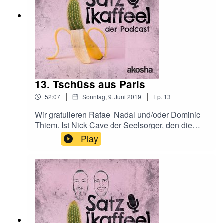
13. Tschüss aus Paris
|
|
52:07
Sonntag, 9. Juni 2019
Ep.
13
Wir gratulieren Rafael Nadal und/oder Dominic
Thiem. Ist Nick Cave der Seelsorger, den die
Welt braucht? Woran hapert es bei den
Play
österreichischen Online-Händlern? Außerdem:
Ein Debütalbum ist meist das erste Album einer
Band.