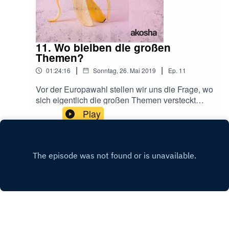
11. Wo bleiben die großen
Themen?
|
|
01:24:16
Sonntag, 26. Mai 2019
Ep.
11
Vor der Europawahl stellen wir uns die Frage, wo
sich eigentlich die großen Themen versteckt
haben. Kann man mit nationaler Politik in einer
Play
derart vernetzten Welt noch globale
Herausforderungen meistern? Außerdem: In
memoriam Game of Thrones, drei Männer, ein
Baby und Hammerstimmung.