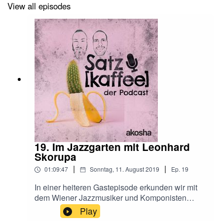
View all episodes
19. Im Jazzgarten mit Leonhard
Skorupa
|
|
01:09:47
Sonntag, 11. August 2019
Ep.
19
In einer heiteren Gastepisode erkunden wir mit
dem Wiener Jazzmusiker und Komponisten
Leonhard Skorupa die Welt der Musik. Von John
Play
Coltrane bis Minimal spielt diese Folge alle