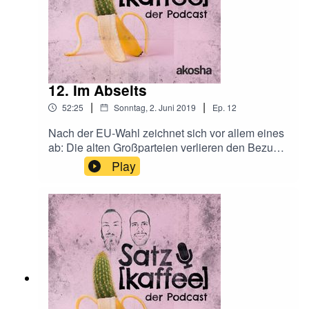
12. Im Abseits
|
|
52:25
Sonntag, 2. Juni 2019
Ep.
12
Nach der EU-Wahl zeichnet sich vor allem eines
ab: Die alten Großparteien verlieren den Bezug
zur Realität. Welche Rolle können Podcasts
Play
dabei spielen und wie gelangen sie in die Welt?
Außerdem: Stell dir vor es ist Expertenregierung
und keiner geht hin.