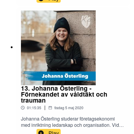
känslor, ego och maskulinitetsnormer inom
kampsport.Följ Växjö
Titans:https://www.instagram.com/vaxjotitans/http
://titans.se/Följ
Covus:https://covus.se/https://www.instagram.co
m/covus.se/
13. Johanna Österling -
Förnekandet av våldtäkt och
trauman
|
01:15:35
tisdag 5 maj 2020
Johanna Österling studerar företagsekonomi
med inriktning ledarskap och organisation. Vid
sidan om jobbar hon i Emax, där hon bland annat
Play