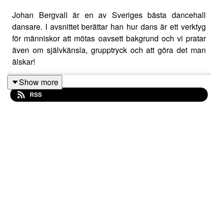
Johan Bergvall är en av Sveriges bästa dancehall
dansare. I avsnittet berättar han hur dans är ett verktyg
för människor att mötas oavsett bakgrund och vi pratar
även om självkänsla, grupptryck och att göra det man
älskar!
Show more
RSS
Följ Johan:
https://www.instagram.com/johan.tnt_dans.oxnyk/
Följ Covus:
https://www.instagram.com/covus.se/
http://covus.se/