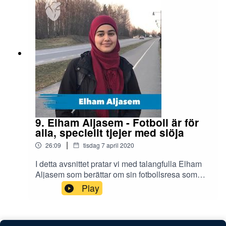
stänger ner allt och sätter samhället i karantän,
och hur man just nu jobbar för att bekämpa detta
nya virus.Följ
Covus:https://covus.se/https://instagram.com/cov
us.se/
9. Elham Aljasem - Fotboll är för
alla, speciellt tjejer med slöja
|
26:09
tisdag 7 april 2020
I detta avsnittet pratar vi med talangfulla Elham
Aljasem som berättar om sin fotbollsresa som
tjej. Hon har tillsammans med tränaren Albin
Play
Borg startat satsningen Fotboll för tjejer i Flen
och berättar bland annat hur det känns att
uppmana tjejer till att utvecklas inom fotboll trots