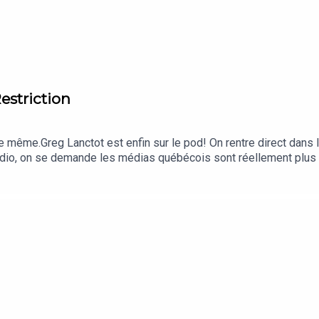
Restriction
 de même.Greg Lanctot est enfin sur le pod! On rentre direct dans l
tudio, on se demande les médias québécois sont réellement plus d
adiens si Suzuki n'était pas là? » Deux chums, une heure de déba