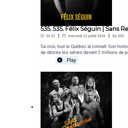
535. 535. Félix Séguin | Sans Re
|
|
55:52
mercredi 22 juillet 2026
Ep.
535
Sa voix, tout le Québec la connaît. Son his
de décrire les séries devant 2 millions de 
fameux but de Newhook en Game 7... qu'il a bi
Play
10 ans qui annonçait à ses parents qu'il déc
de famille qui débarque sur Instagram le ma
passage de RDS à TVA Sports négocié en pl
conversation généreuse, drôle et étonnammen
énorme merci à l’Enclav pour leur accueil ch