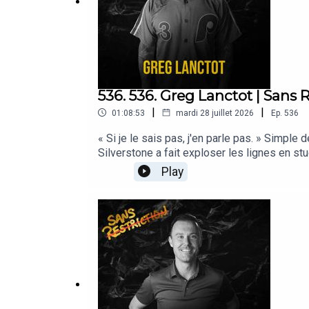
536. 536. Greg Lanctot | Sans 
|
|
01:08:53
mardi 28 juillet 2026
Ep.
536
« Si je le sais pas, j'en parle pas. » Simple
Silverstone a fait exploser les lignes en s
question : « qui serait le capitaine des Can
Play
leur accueil chaleureux à la Place Bell!