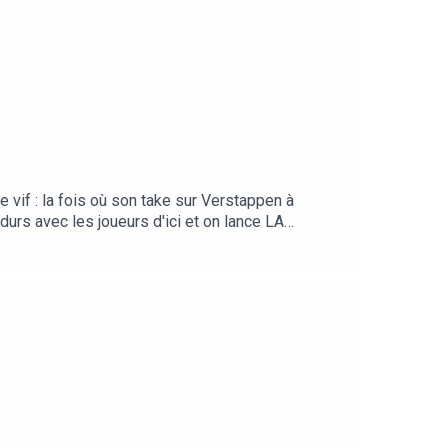
e vif : la fois où son take sur Verstappen à
urs avec les joueurs d'ici et on lance LA
ts, zéro chicane!Un énorme merci à l’Enclav pour