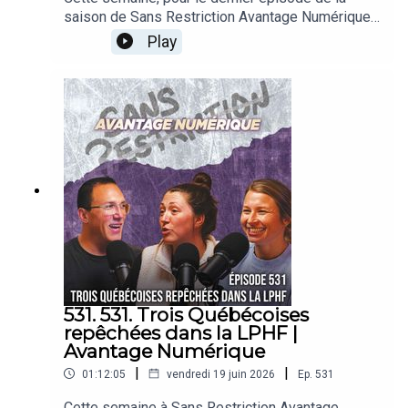
saison de Sans Restriction Avantage Numérique,
Ann-So, Kim et Pat discutent entre autres de l’état
Play
de santé de Marie-Philip Poulin, de la signature
d’Emma Maltais avec Montréal et d’un besoin de
changement pour les femmes au Temple de la
renommée du hockey.
531. 531. Trois Québécoises
repêchées dans la LPHF |
Avantage Numérique
|
|
01:12:05
vendredi 19 juin 2026
Ep.
531
Cette semaine à Sans Restriction Avantage