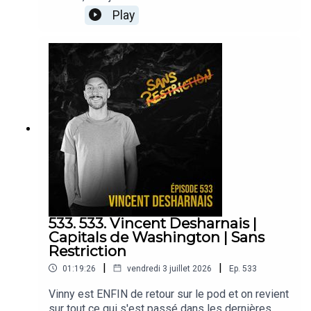
énorme merci à l’Enclav pour leur accueil
Kacey Diamond, Dylan Donovan, Benjamin Tull,
Play
chaleureux à la Place Bell!
Marko Estrada, Audrey Moreau, Pat Laprade,
Michel Plante et Travis Toxic!
533. 533. Vincent Desharnais |
Capitals de Washington | Sans
Restriction
|
|
01:19:26
vendredi 3 juillet 2026
Ep.
533
Vinny est ENFIN de retour sur le pod et on revient
sur tout ce qui s'est passé dans les dernières