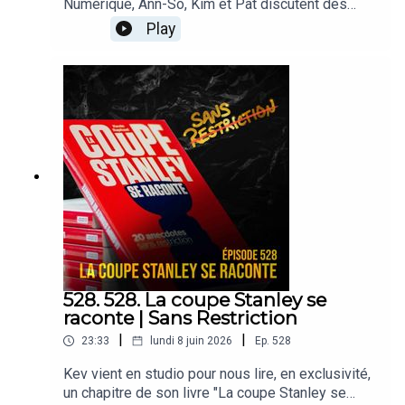
Numérique, Ann-So, Kim et Pat discutent des
départs de Nicole Gosling, Erin Ambrose et
Play
Hayley Scamurra, de la situation d’Hilary Knight et
des Québécoises qui pourraient être repêchées
la semaine prochaine.
528. 528. La coupe Stanley se
raconte | Sans Restriction
|
|
23:33
lundi 8 juin 2026
Ep.
528
Kev vient en studio pour nous lire, en exclusivité,
un chapitre de son livre "La coupe Stanley se