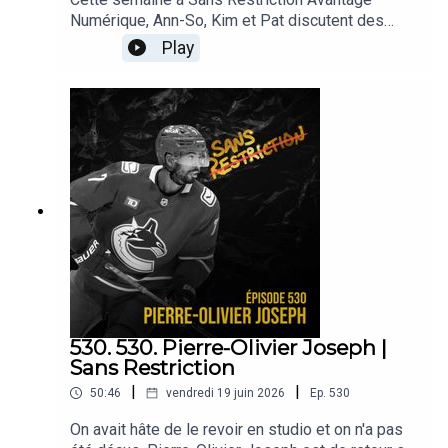
Numérique, Ann-So, Kim et Pat discutent des
trois Québécoises qui ont été repêchées dans la
Play
LPHF, de l’injustice qu’a subi Ann-Renée
Desbiens lors de la remise de prix et de la
nouvelle entente qu’Abby Roque a signé avec la
Victoire de Montréal.
530. 530. Pierre-Olivier Joseph |
Sans Restriction
|
|
50:46
vendredi 19 juin 2026
Ep.
530
On avait hâte de le revoir en studio et on n'a pas