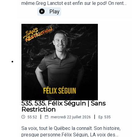
même.Greg Lanctot est enfin sur le pod! On rentre
direct dans le vif : la fois où son take sur
Play
Verstappen à Silverstone a fait exploser les
lignes en studio, on se demande les médias
québécois sont réellement plus durs avec les
joueurs d'ici et on lance LA question : « qui serait
le capitaine des Canadiens si Suzuki n'était pas
là? » Deux chums, une heure de débats, zéro
chicane!Un énorme merci à l’Enclav pour leur
accueil chaleureux à la Place Bell!
535. 535. Félix Séguin | Sans
Restriction
|
|
55:52
mercredi 22 juillet 2026
Ep.
535
Sa voix, tout le Québec la connaît. Son histoire,
presque personne.Félix Séguin, LA voix des