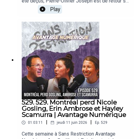
été déçus, Pierre-Olivier Joseph est de retour sur
le pod! On jase des 3 ans où il a habité chez Kris
Play
Letang, de son draft, de ses anciens et nouveaux
coéquipiers... et surtout, de son voyage à Boston
pour aller voir le premier match d'Haïti à la Coupe
du monde!
529. 529. Montréal perd Nicole
Gosling, Erin Ambrose et Hayley
Scamurra | Avantage Numérique
|
|
01:03:11
jeudi 11 juin 2026
Ep.
529
Cette semaine à Sans Restriction Avantage