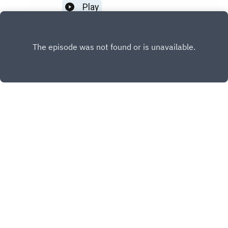
raconte".
Play
INSTAGRAM
TIKTOK
Copyright
Sans Restriction Inc.
Hébergé avec ❤️ par
Acast